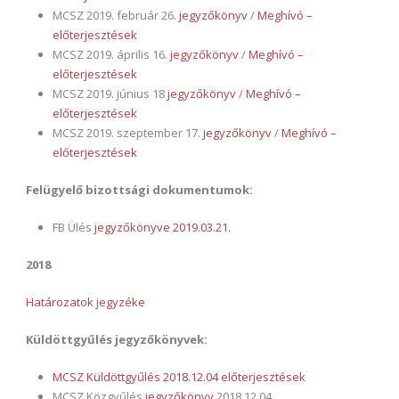
MCSZ 2019. február 26.
jegyzőkönyv
/
Meghívó –
előterjesztések
MCSZ 2019. április 16.
jegyzőkönyv
/
Meghívó –
előterjesztések
MCSZ 2019. június 18
jegyzőkönyv
/
Meghívó –
előterjesztések
MCSZ 2019. szeptember 17.
jegyzőkönyv
/
Meghívó –
előterjesztések
Felügyelő bizottsági dokumentumok:
FB Ülés
jegyzőkönyve 2019.03.21.
2018
Határozatok jegyzéke
Küldöttgyűlés jegyzőkönyvek:
MCSZ Küldöttgyűlés 2018.12.04 előterjesztések
MCSZ Közgyűlés
jegyzőkönyv
2018.12.04.