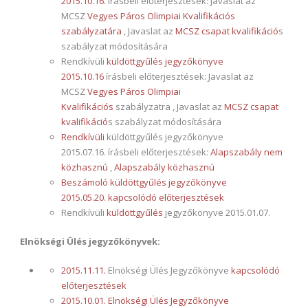
2015.10.16.
írásbeli előterjesztések: Javaslat az
MCSZ
Vegyes Páros Olimpiai Kvalifikációs
szabályzatára
, Javaslat az
MCSZ csapat kvalifikáció
s
szabályzat módosítására
Rendkívüli
küldöttgyűlés jegyzőkönyve
2015.10.16
írásbeli előterjesztések: Javaslat az
MCSZ
Vegyes Páros Olimpiai
Kvalifikációs
szabályzatra , Javaslat az
MCSZ csapat
kvalifikáció
s szabályzat módosítására
Rendkívüli
küldöttgyűlés jegyzőkönyve
2015.07.16. írásbeli előterjesztések:
Alapszabály nem
közhasznú
,
Alapszabály közhasznú
Beszámoló küldöttgyűlés jegyzőkönyve
2015.05.20.
kapcsolódó előterjesztések
Rendkívüli
küldöttgyűlés
jegyzőkönyve 2015.01.07.
Elnökségi Ülés jegyzőkönyvek:
2015.11.11.
Elnökségi Ülés Jegyzőkönyve
kapcsolódó
előterjesztések
2015.10.01. Elnökségi Ülés Jegyzőkönyve