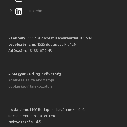
LinkedIn
Székhely:
1112 Budapest, Kamaraerdei út 12-14.
Levelezési cím:
1525 Budapest, Pf. 126.
Adószám:
18188167-2-43
A Magyar Curling Szövetség
Adatkezelési tájékoztatója
Cookie (süti) tájékoztatója
Iroda címe:
1146 Budapest, Istvánmezei út 6.,
Récsei Center iroda területe
Nyitvatartási idő: