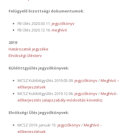
Felügyelő bizottsági dokumentumok:
FB Ülés 2020.03.11.
jegyzőkönyv
FB Ülés 2020.12.16.
meghívó
2019
Határozatok jegyzéke
Elnökségi Ülésterv
Küldöttgyűlés jegyzőkönyvek:
MCSZ Küldöttgyűlés 2019.05.09.
jegyzőkönyv
/
Meghívó –
előterjesztések
MCSZ Küldöttgyűlés 2019.12.06.
jegyzőkönyv
/
Meghívó
–
előterjesztés
(alapszabály-módosítás követés)
Elnökségi Ülés jegyzőkönyvek:
MCSZ 2019. január 15.
jegyzőkönyv
/
Meghívó –
előterjesztések