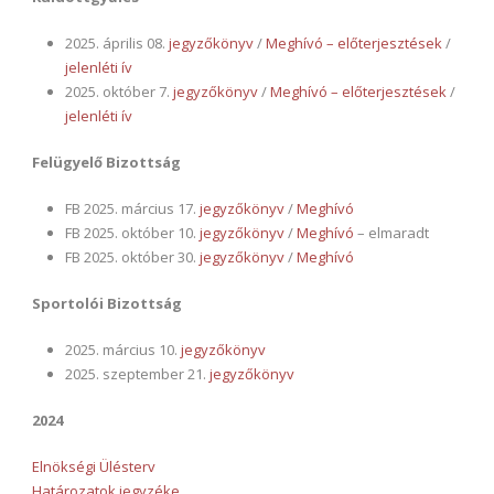
2025. április 08.
jegyzőkönyv
/
Meghívó – előterjesztések
/
jelenléti ív
2025. október 7.
jegyzőkönyv
/
Meghívó – előterjesztések
/
jelenléti ív
Felügyelő Bizottság
FB 2025. március 17.
jegyzőkönyv
/
Meghívó
FB 2025. október 10.
jegyzőkönyv
/
Meghívó
– elmaradt
FB 2025. október 30.
jegyzőkönyv
/
Meghívó
Sportolói Bizottság
2025. március 10.
jegyzőkönyv
2025. szeptember 21.
jegyzőkönyv
2024
Elnökségi Ülésterv
Határozatok jegyzéke