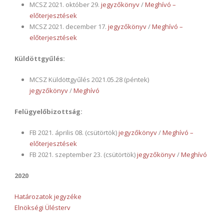
MCSZ 2021. október 29.
jegyzőkönyv
/
Meghívó –
előterjesztések
MCSZ 2021. december 17.
jegyzőkönyv
/
Meghívó –
előterjesztések
Küldöttgyűlés:
MCSZ Küldöttgyűlés 2021.05.28 (péntek)
jegyzőkönyv
/
Meghívó
Felügyelőbizottság:
FB 2021. április 08. (csütörtök)
jegyzőkönyv
/
Meghívó –
előterjesztések
FB 2021. szeptember 23. (csütörtök)
jegyzőkönyv
/
Meghívó
2020
Határozatok jegyzéke
Elnökségi Ülésterv