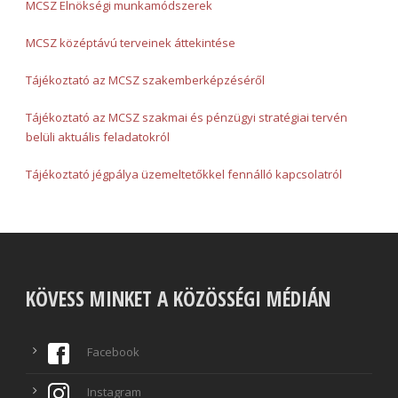
MCSZ Elnökségi munkamódszerek
MCSZ középtávú terveinek áttekintése
Tájékoztató az MCSZ szakemberképzéséről
Tájékoztató az MCSZ szakmai és pénzügyi stratégiai tervén
belüli aktuális feladatokról
Tájékoztató jégpálya üzemeltetőkkel fennálló kapcsolatról
KÖVESS MINKET A KÖZÖSSÉGI MÉDIÁN
Facebook
Instagram