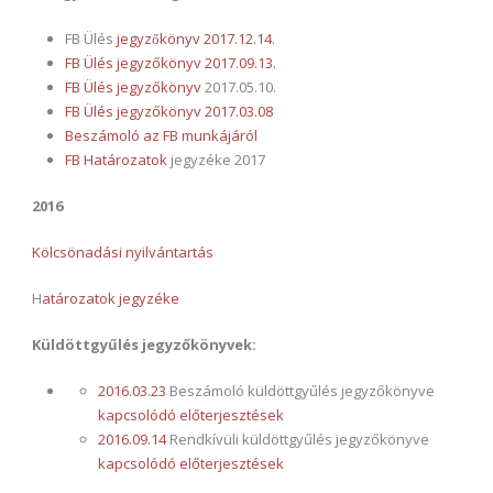
FB Ülés
jegyzőkönyv 2017.12.14
.
FB Ülés jegyzőkönyv 2017.09.13.
FB Ülés jegyzőkönyv
2017.05.10.
FB Ülés jegyzőkönyv 2017.03.08
B
eszámoló az FB munkájáról
FB Határozatok
jegyzéke 2017
2016
Kölcsönadási nyilvántartás
H
atározatok jegyzéke
Küldöttgyűlés jegyzőkönyvek:
2016.03.23
Beszámoló küldöttgyűlés jegyzőkönyve
kapcsolódó előterjesztések
2016.09.14
Rendkívüli küldöttgyűlés jegyzőkönyve
kapcsolódó előterjesztések