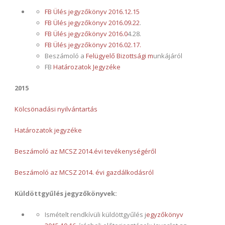
FB Ülés jegyzőkönyv 2016.12.15
FB Ülés jegyzőkönyv 2016.09.22
.
FB Ülés jegyzőkönyv 2016.0
4.28.
FB Ülés jegyzőkönyv 2016.02.17.
Beszámoló a
Felügyelő Bizottsági m
unkájáról
FB
Határozatok Jegyzéke
2015
Kölcsönadási nyilvántartás
Határozatok jegyzéke
Beszámoló az MCSZ 2014.évi tevékenységéről
Beszámoló az MCSZ 2014. évi gazdálkodásról
Küldöttgyűlés jegyzőkönyvek:
Ismételt rendkívüli küldöttgyűlés j
egyzőkönyv