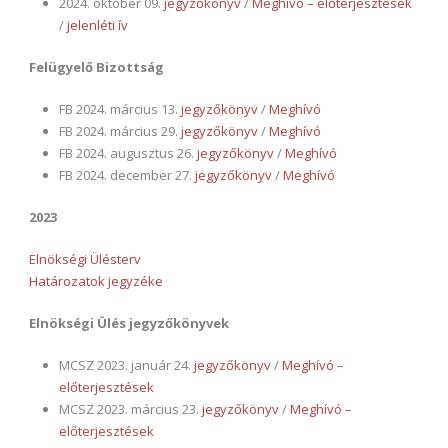
2024. október 09.
jegyzőkönyv
/
Meghívó – előterjesztések
/
jelenléti ív
Felügyelő Bizottság
FB 2024. március 13.
jegyzőkönyv
/
Meghívó
FB 2024. március 29.
jegyzőkönyv
/
Meghívó
FB 2024. augusztus 26.
jegyzőkönyv
/
Meghívó
FB 2024. december 27.
jegyzőkönyv
/
Meghívó
2023
Elnökségi Ülésterv
Határozatok jegyzéke
Elnökségi Ülés jegyzőkönyvek
MCSZ 2023. január 24.
jegyzőkönyv
/
Meghívó –
előterjesztések
MCSZ 2023. március 23.
jegyzőkönyv
/
Meghívó –
előterjesztések