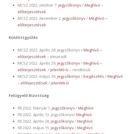
MCSZ 2022. október 7.
jegyzőkönyv
/
Meghívó –
előterjesztések
MCSZ 2022. december 2.
jegyzőkönyv
/
Meghívó –
előterjesztések
Küldöttgyűlés
MCSZ 2022. április 28. jegyzőkönyv /
Meghívó –
előterjesztések
– elmaradt
MCSZ 2022. április 29.
jegyzőkönyv
/
Meghívó –
előterjesztések
/
jelenléti ív
– rendkívüli
MCSZ 2022. május 30.
jegyzőkönyv
/
kiegészítés
/
Meghívó
– előtejesztések
/
jelenléti ív
Felügyelő Bizottság
FB 2022. február 1.
jegyzőkönyv
/
Meghívó
FB 2022. április 13. jegyzőkönyv/
Meghívó
FB 2022. április 26.
jegyzőkönyv
/
Meghívó
FB 2022. május 15.
jegyzőkönyv
/
Meghívó