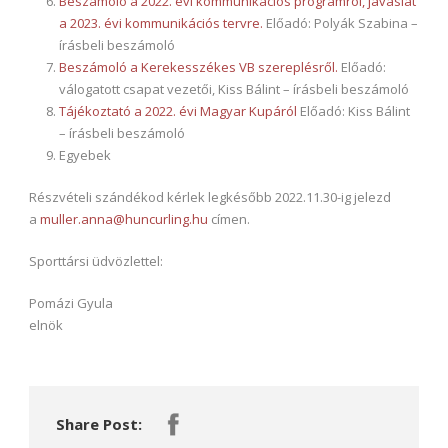
Beszámoló a 2022. évi kommunikációs programról, javaslat
a 2023. évi kommunikációs tervre.
Előadó: Polyák Szabina –
írásbeli beszámoló
Beszámoló a Kerekesszékes VB szereplésről.
Előadó:
válogatott csapat vezetői, Kiss Bálint – írásbeli beszámoló
Tájékoztató a 2022. évi Magyar Kupáról
Előadó: Kiss Bálint
– írásbeli beszámoló
Egyebek
Részvételi szándékod kérlek legkésőbb 2022.11.30-ig jelezd
a
muller.anna@huncurling.hu
címen.
Sporttársi üdvözlettel:
Pomázi Gyula
elnök
Share Post: