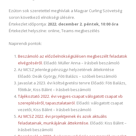
Ezúton sok szeretettel meghívlak a Magyar Curling Szövetség
soron következő elnökségi ülésére.
Értekezlet időpontja:
2022. december 2. péntek, 10:00 óra
Értekezlet helyszíne: online, Teams megbeszélés
Napirendi pontok:
Beszámoló az előzőelnökségiülésen megbeszélt feladatok
elvégzéséről.
Előadó: Müller Anna – írásbeli beszámoló
Az MCSZ jelenlegi pénzügyi helyzetének áttekintése
Előadó: Deák György, Fóti Balázs – szóbeli beszámoló
Javaslat a 2023. évi költségvetési tervre Előadó: Fóti Balázs,
főtitkár, Kiss Bálint – írásbeli beszámoló
Tájékoztató 2022. évi vegyes-csapat válogatott csapat vb
szerepléséről, tapasztalatairól
. Előadó: válogatott csapat
vezetői, Kiss Bálint – írásbeli beszámoló
Az MCSZ 2022. évi projektjeinek és azok aktuális
feladatainak, munkájának áttekintése.
Előadó: Kiss Bálint –
írásbeli beszámoló