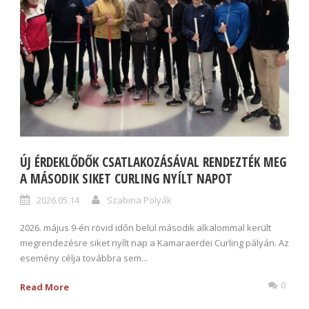
ÚJ ÉRDEKLŐDŐK CSATLAKOZÁSÁVAL RENDEZTÉK MEG
A MÁSODIK SIKET CURLING NYÍLT NAPOT
2026.05.14
Szabina Polyák
2026. május 9-én rövid időn belül második alkalommal került
megrendezésre siket nyílt nap a Kamaraerdei Curling pályán. Az
esemény célja továbbra sem...
0
Read More