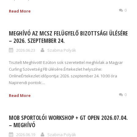
0
Read More
MEGHÍVÓ AZ MCSZ FELÜGYELŐ BIZOTTSÁGI ÜLÉSÉRE
– 2026. SZEPTEMBER 24.
2026.06.23
Szabina Polyák
Tisztelt Meghívott! Ezúton sok szeretettel meghívlak a Magyar
Curling Szövetség FB ülésére.Értekezlet helyszíne:
OnlineÉrtekezlet időpontja: 2026. szeptember 24. 10:00 óra
Napirendi pontok:...
0
Read More
MOB SPORTOLÓI WORKSHOP + GT OPEN 2026.07.04.
– MEGHÍVÓ
2026.06.19
Szabina Polyák