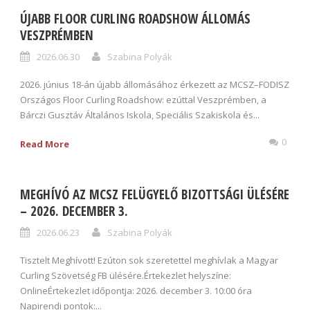
ÚJABB FLOOR CURLING ROADSHOW ÁLLOMÁS
VESZPRÉMBEN
2026.06.30
Szabina Polyák
2026. június 18-án újabb állomásához érkezett az MCSZ–FODISZ
Országos Floor Curling Roadshow: ezúttal Veszprémben, a
Bárczi Gusztáv Általános Iskola, Speciális Szakiskola és...
0
Read More
MEGHÍVÓ AZ MCSZ FELÜGYELŐ BIZOTTSÁGI ÜLÉSÉRE
– 2026. DECEMBER 3.
2026.06.23
Szabina Polyák
Tisztelt Meghívott! Ezúton sok szeretettel meghívlak a Magyar
Curling Szövetség FB ülésére.Értekezlet helyszíne:
OnlineÉrtekezlet időpontja: 2026. december 3. 10:00 óra
Napirendi pontok:...