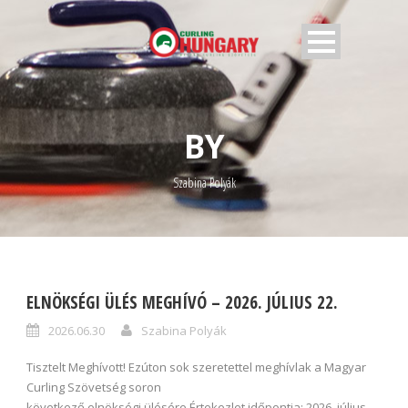
BY
Szabina Polyák
ELNÖKSÉGI ÜLÉS MEGHÍVÓ – 2026. JÚLIUS 22.
2026.06.30
Szabina Polyák
Tisztelt Meghívott! Ezúton sok szeretettel meghívlak a Magyar
Curling Szövetség soron
következő elnökségi ülésére.Értekezlet időpontja: 2026. július