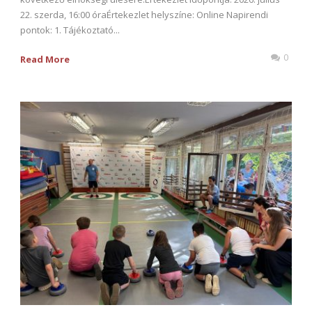
22. szerda, 16:00 óraÉrtekezlet helyszíne: Online Napirendi
pontok: 1. Tájékoztató...
0
Read More