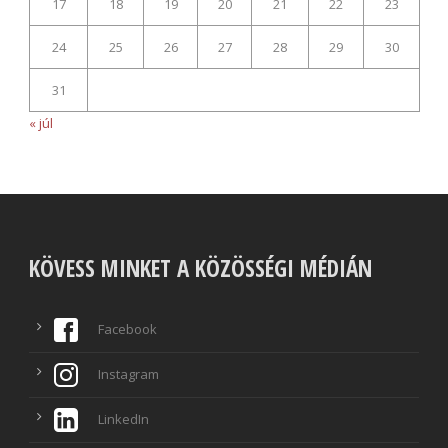
17
18
19
20
21
22
23
24
25
26
27
28
29
30
31
« júl
KÖVESS MINKET A KÖZÖSSÉGI MÉDIÁN
Facebook
Instagram
LinkedIn