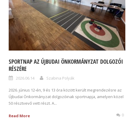
SPORTNAP AZ ÚJBUDAI ÖNKORMÁNYZAT DOLGOZÓI
RÉSZÉRE
2026.06.14
Szabina Polyák
2026. június 12-én, 9 és 13 óra között került megrendezésre az
Újbudai Önkormányzat dolgozóinak sportnapja, amelyen közel
50 résztvevő vett részt. A...
0
Read More