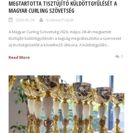
MEGTARTOTTA TISZTÚJÍTÓ KÜLDÖTTGYŰLÉSÉT A
MAGYAR CURLING SZÖVETSÉG
2026.05.29
Szabina Polyák
A Magyar Curling Szövetség 2026. május 28-án megtartott
tisztújító küldöttgyűlésén a tagság megválasztotta a szervezet
új tisztségviselőit a következő ciklusra. A küldöttgyűlés...
0
Read More