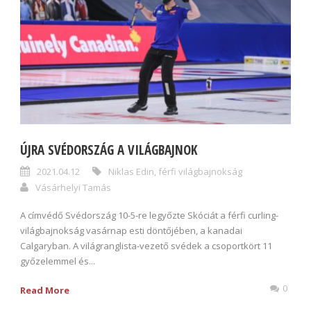
ÚJRA SVÉDORSZÁG A VILÁGBAJNOK
2021.04.12
Niklas Edin
,
férfi világbajnokság
Vásárhelyi Tamás
A címvédő Svédország 10-5-re legyőzte Skóciát a férfi curling-
világbajnokság vasárnap esti döntőjében, a kanadai
Calgaryban. A világranglista-vezető svédek a csoportkört 11
győzelemmel és...
0
Read More