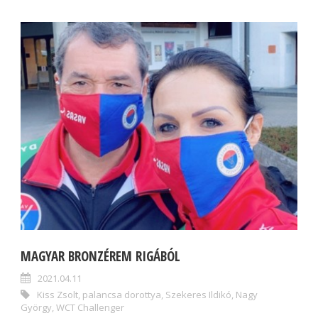
MAGYAR BRONZÉREM RIGÁBÓL
2021.04.11
Kiss Zsolt
,
palancsa dorottya
,
Szekeres Ildikó
,
Nagy
György
,
WCT Challenger