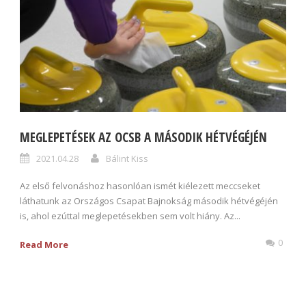
MEGLEPETÉSEK AZ OCSB A MÁSODIK HÉTVÉGÉJÉN
2021.04.28
Bálint Kiss
Az első felvonáshoz hasonlóan ismét kiélezett meccseket
láthatunk az Országos Csapat Bajnokság második hétvégéjén
is, ahol ezúttal meglepetésekben sem volt hiány. Az...
0
Read More