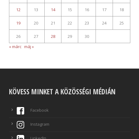
12
13
14
15
16
17
18
19
20
21
22
23
24
25
26
27
28
29
30
« márc
máj »
KÖVESS MINKET A KÖZÖSSÉGI MÉDIÁN
Facebook
Instagram
LinkedIn