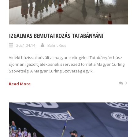
IZGALMAS BEMUTATKOZÁS TATABÁNYÁN!
2021.04.14
Bálint Kiss
Vidéki bázissal bővült a magyar curlingélet: Tatabányán húsz
újonnan igazolt játékosnak szervezett tornát a Magyar Curling
Szövetség. A Magyar Curling Szövetség egyik...
0
Read More