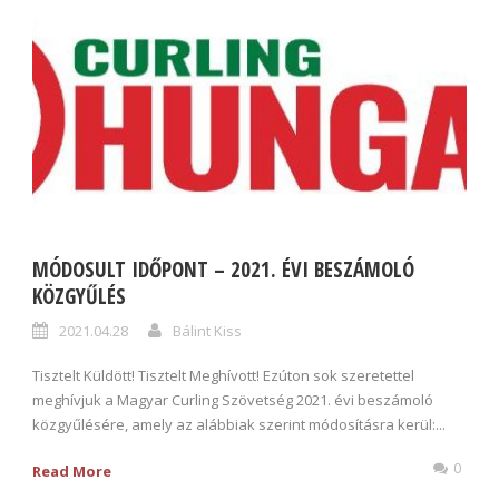
MÓDOSULT IDŐPONT – 2021. ÉVI BESZÁMOLÓ
KÖZGYŰLÉS
2021.04.28
Bálint Kiss
Tisztelt Küldött! Tisztelt Meghívott! Ezúton sok szeretettel
meghívjuk a Magyar Curling Szövetség 2021. évi beszámoló
közgyűlésére, amely az alábbiak szerint módosításra kerül:...
0
Read More