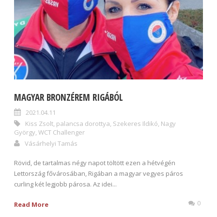
MAGYAR BRONZÉREM RIGÁBÓL
2021.04.11
Kiss Zsolt
,
palancsa dorottya
,
Szekeres Ildikó
,
Nagy
György
,
WCT Challenger
Vásárhelyi Tamás
Rövid, de tartalmas négy napot töltött ezen a hétvégén
Lettország fővárosában, Rigában a magyar vegyes páros
curling két legjobb párosa. Az idei...
0
Read More