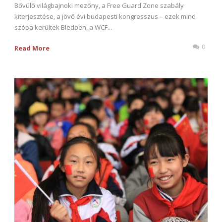
Bővülő világbajnoki mezőny, a Free Guard Zone szabály
kiterjesztése, a jövő évi budapesti kongresszus – ezek mind
szóba kerültek Bledben, a WCF...
0
Read More