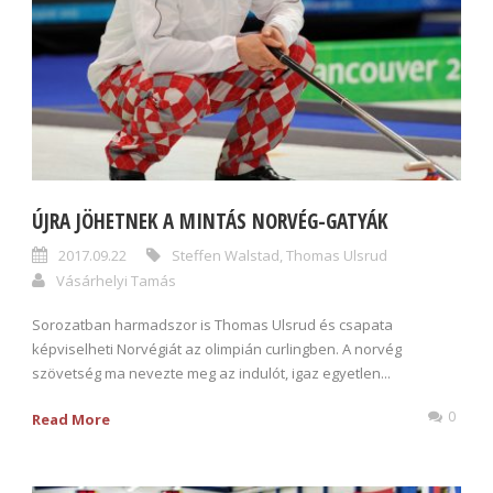
ÚJRA JÖHETNEK A MINTÁS NORVÉG-GATYÁK
2017.09.22
Steffen Walstad
,
Thomas Ulsrud
Vásárhelyi Tamás
Sorozatban harmadszor is Thomas Ulsrud és csapata
képviselheti Norvégiát az olimpián curlingben. A norvég
szövetség ma nevezte meg az indulót, igaz egyetlen...
0
Read More