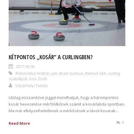
KÉTPONTOS „KOSÁR” A CURLINGBEN?
2017.09.06
Rókusfalvy András
,
pin
,
Brad Gushue
,
Elemző cikk
,
curling
szabályok
,
Kiss Zsolt
Vásárhelyi Tamás
Utólag visszanézve joggal mondhatjuk, hogy a hárompontos
kosár bevezetése mérföldkőnek számít a kosárlabda sportban.
Ma már elképzelhetetlenek a mérkőzések a távoli kosarak...
0
Read More