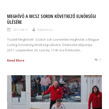
MEGHÍVÓ A MCSZ SORON KÖVETKEZŐ ELNÖKSÉGI
ÜLÉSÉRE
2017.09.11
Bálint Kiss
Tisztelt Meghívott! Ezúton sok szeretettel meghívlak a Magyar
Curling Szövetség elnökségi ülésére. Értekezlet időpontja:
2017. szeptember 20. szerda, 17.45 óra Értekezlet...
0
Read More