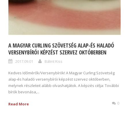
A MAGYAR CURLING SZÖVETSÉG ALAP-ÉS HALADÓ
VERSENYBÍRÓI KÉPZÉST SZERVEZ OKTÓBERBEN
2017.09.01
Bálint Kiss
Kedves Időmérők/Versenybírók! A Magyar Curling Szövetség
alap-és haladó versenybírói képzést szervez októberben,
melynek részleteit alább olvashatjátok. A képzés célja: További
bírók bevonása,...
0
Read More