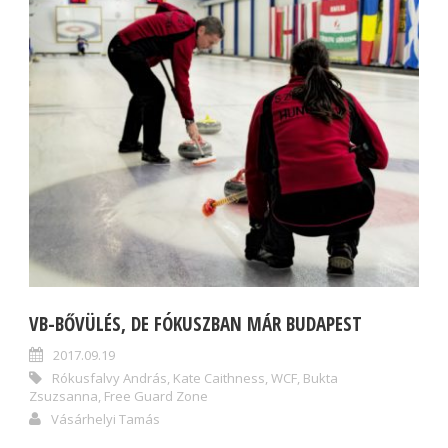
VB-BŐVÜLÉS, DE FÓKUSZBAN MÁR BUDAPEST
2017.09.19
Rókusfalvy András
,
Kate Caithness
,
WCF
,
Bukta
Zsuzsanna
,
Free Guard Zone
Vásárhelyi Tamás