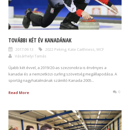
TOVÁBBI KÉT ÉV KANADÁNAK
2017.09.13
2022 Peking
,
Kate Caithness
,
WCF
Vásárhelyi Tamás
Újabb két évvel, a 2019/20-as szezonokra is érvényes a
kanadai és a nemzetközi curling szövetség megállapodása. A
sportág nagyhatalmának számító Kanada 2005...
0
Read More