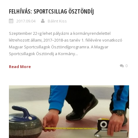
FELHÍVÁS: SPORTCSILLAG ÖSZTÖNDÍJ
2017.09.04
Bálint Kiss
Szeptember 22-ig lehet pályázni a kormányrendelettel
létrehozott állami, 2017–2018-as tanév 1. félévére vonatkozó
Magyar Sportcsillagok Ösztöndíjprogramra. A Magyar
Sportcsillagok Ösztöndíj a Kormány...
0
Read More