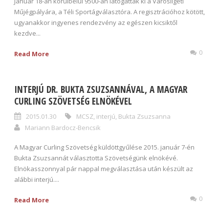
Január 18-án körülbelül 9500-an látogattak ki a Városligeti
Műjégpályára, a Téli Sportágválasztóra. A regisztrációhoz kötött,
ugyanakkor ingyenes rendezvény az egészen kicsiktől
kezdve...
0
Read More
INTERJÚ DR. BUKTA ZSUZSANNÁVAL, A MAGYAR
CURLING SZÖVETSÉG ELNÖKÉVEL
2015.01.30
MCSZ
,
interjú
,
Bukta Zsuzsanna
Mariann Bardocz-Bencsik
A Magyar Curling Szövetség küldöttgyűlése 2015. január 7-én
Bukta Zsuzsannát választotta Szövetségünk elnökévé.
Elnökasszonnyal pár nappal megválasztása után készült az
alábbi interjú....
0
Read More