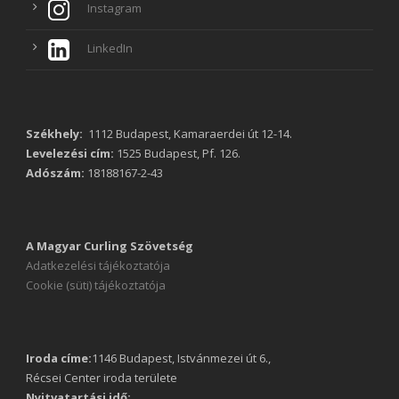
Instagram
LinkedIn
Székhely:
1112 Budapest, Kamaraerdei út 12-14.
Levelezési cím:
1525 Budapest, Pf. 126.
Adószám:
18188167-2-43
A Magyar Curling Szövetség
Adatkezelési tájékoztatója
Cookie (süti) tájékoztatója
Iroda címe:
1146 Budapest, Istvánmezei út 6.,
Récsei Center iroda területe
Nyitvatartási idő: