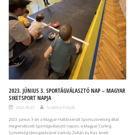
2023. JÚNIUS 3. SPORTÁGVÁLASZTÓ NAP – MAGYAR
SIKETSPORT NAPJA
2023.06.23
Szabina Polyák
2023. június 3-án a Magyar Hallássérült Sportszövetség által
megrendezett Sportágválasztó napon, a Magyar Curling
Szövetség támogatásával Varkoly Zoltán és Kiss Anett