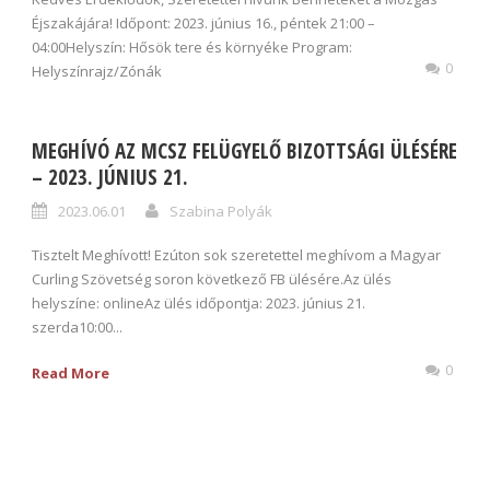
Éjszakájára! Időpont: 2023. június 16., péntek 21:00 –
04:00Helyszín: Hősök tere és környéke Program:
0
Helyszínrajz/Zónák
MEGHÍVÓ AZ MCSZ FELÜGYELŐ BIZOTTSÁGI ÜLÉSÉRE
– 2023. JÚNIUS 21.
2023.06.01
Szabina Polyák
Tisztelt Meghívott! Ezúton sok szeretettel meghívom a Magyar
Curling Szövetség soron következő FB ülésére.Az ülés
helyszíne: onlineAz ülés időpontja: 2023. június 21.
szerda10:00...
0
Read More