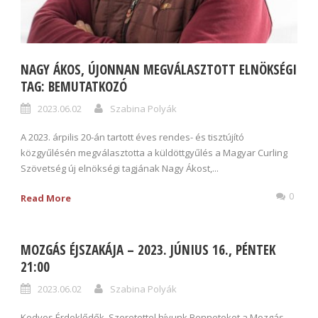
NAGY ÁKOS, ÚJONNAN MEGVÁLASZTOTT ELNÖKSÉGI
TAG: BEMUTATKOZÓ
2023.06.02
Szabina Polyák
A 2023. árpilis 20-án tartott éves rendes- és tisztújító
közgyűlésén megválasztotta a küldöttgyűlés a Magyar Curling
Szövetség új elnökségi tagjának Nagy Ákost,...
0
Read More
MOZGÁS ÉJSZAKÁJA – 2023. JÚNIUS 16., PÉNTEK
21:00
2023.06.02
Szabina Polyák
Kedves Érdeklődők, Szeretettel hívunk Benneteket a Mozgás