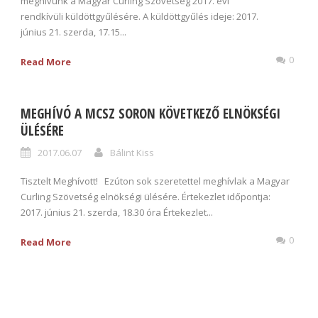
meghívunk a Magyar Curling Szövetség 2017. évi
rendkívüli küldöttgyűlésére. A küldöttgyűlés ideje: 2017.
június 21. szerda, 17.15...
0
Read More
MEGHÍVÓ A MCSZ SORON KÖVETKEZŐ ELNÖKSÉGI
ÜLÉSÉRE
2017.06.07
Bálint Kiss
Tisztelt Meghívott! Ezúton sok szeretettel meghívlak a Magyar
Curling Szövetség elnökségi ülésére. Értekezlet időpontja:
2017. június 21. szerda, 18.30 óra Értekezlet...
0
Read More