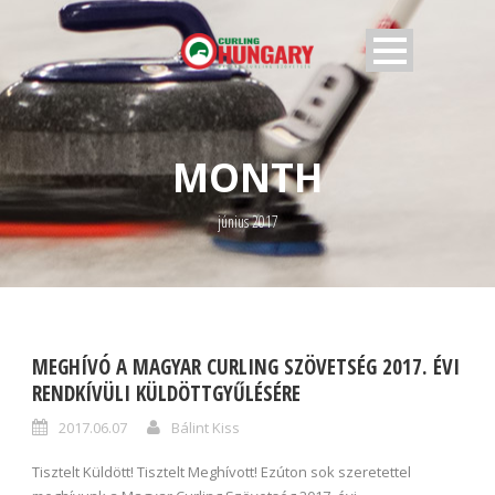
MONTH
június 2017
MEGHÍVÓ A MAGYAR CURLING SZÖVETSÉG 2017. ÉVI
RENDKÍVÜLI KÜLDÖTTGYŰLÉSÉRE
2017.06.07
Bálint Kiss
Tisztelt Küldött! Tisztelt Meghívott! Ezúton sok szeretettel