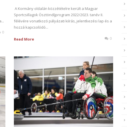
A Kormány oldalán közzétételre került a Magyar
Sportcsillagok Ösztöndíjprogram 2022/2023. tanév II.
...
félévére vonatkozó pályázati kiírás, jelentkezési lap és a
hozzá kapcsolódó...
0
0
Read More