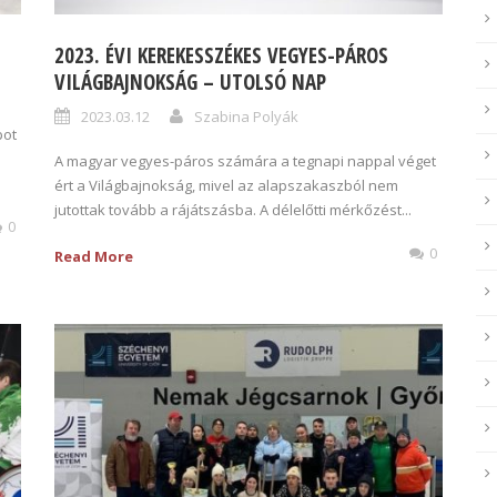
2023. ÉVI KEREKESSZÉKES VEGYES-PÁROS
VILÁGBAJNOKSÁG – UTOLSÓ NAP
2023.03.12
Szabina Polyák
pot
A magyar vegyes-páros számára a tegnapi nappal véget
ért a Világbajnokság, mivel az alapszakaszból nem
jutottak tovább a rájátszásba. A délelőtti mérkőzést...
0
0
Read More