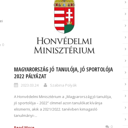
a
ei
0
MAGYARORSZÁG JÓ TANULÓJA, JÓ SPORTOLÓJA
2022 PÁLYÁZAT
2023.03.24
Szabina Polyák
A Honvédelmi Minisztérium a „Magyarország jó tanulója,
jó sportolója – 2022” címmel azon tanulókat kívánja
elismerni, akik a 2021/2022. tanévben kimagasló
tanulmányi-...
0
Read More