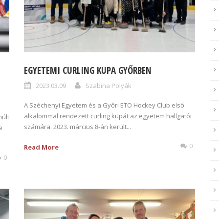
EGYETEMI CURLING KUPA GYŐRBEN
2023.03.09
Szabina Polyák
A Széchenyi Egyetem és a Győri ETO Hockey Club első
alkalommal rendezett curling kupát az egyetem hallgatói
múlt
számára. 2023. március 8-án került...
e
0
Read More
0