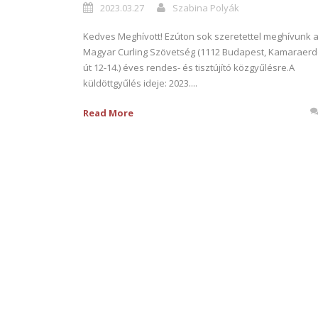
2023.03.27
Szabina Polyák
Kedves Meghívott! Ezúton sok szeretettel meghívunk 
Magyar Curling Szövetség (1112 Budapest, Kamaraerd
út 12-14.) éves rendes- és tisztújító közgyűlésre.A
küldöttgyűlés ideje: 2023....
Read More