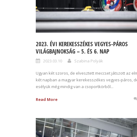
2023. ÉVI KEREKESSZÉKES VEGYES-PÁROS
VILÁGBAJNOKSÁG – 5. ÉS 6. NAP
2023.03.10
Szabina Polyák
Ugyan két szoros, de elvesztett meccset játszott az el
két napban a magyar kerekesszékes vegyes-páros, d
esélyük még mindig van a csoportkörből...
Read More