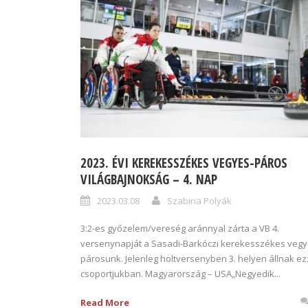
2023. ÉVI KEREKESSZÉKES VEGYES-PÁROS
VILÁGBAJNOKSÁG – 4. NAP
2023.03.08
Szabina Polyák
3:2-es győzelem/vereség aránnyal zárta a VB 4.
versenynapját a Sasadi-Barkóczi kerekesszékes vegy
párosunk. Jelenleg holtversenyben 3. helyen állnak ez
csoportjukban. Magyarország – USA„Negyedik...
Read More