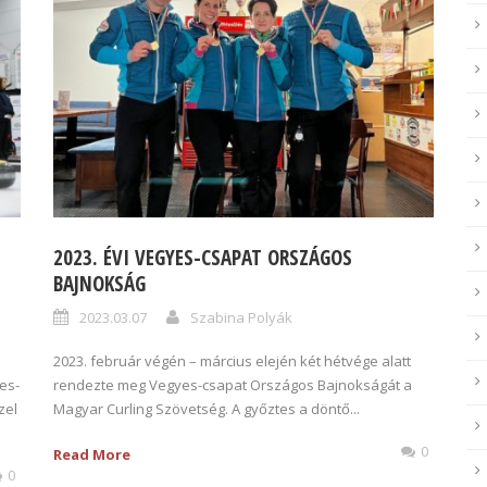
2023. ÉVI VEGYES-CSAPAT ORSZÁGOS
BAJNOKSÁG
2023.03.07
Szabina Polyák
2023. február végén – március elején két hétvége alatt
es-
rendezte meg Vegyes-csapat Országos Bajnokságát a
zel
Magyar Curling Szövetség. A győztes a döntő...
0
Read More
0