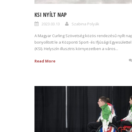
KSI NYÍLT NAP
2023.03.13
Szabina Polyák
A Magyar Curling Szövetség közös rendezésű nyílt na
bonyolított le a Központi Sport- és Ifjúsági Egyesülettel
(KSI). Helyszín illusztris környezetben a város...
Read More