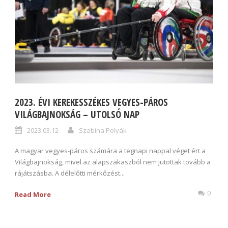
2023. ÉVI KEREKESSZÉKES VEGYES-PÁROS
VILÁGBAJNOKSÁG – UTOLSÓ NAP
2023.03.12
Szabina Polyák
A magyar vegyes-páros számára a tegnapi nappal véget ért a
Világbajnokság, mivel az alapszakaszból nem jutottak tovább a
rájátszásba. A délelőtti mérkőzést...
0
Read More