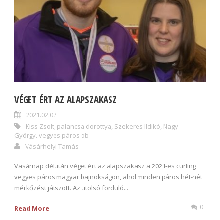
VÉGET ÉRT AZ ALAPSZAKASZ
2021.02.07
Kiss Zsolt
,
palancsa dorottya
,
Szekeres Ildikó
,
Nagy
György
,
vegyes páros ob
Vásárhelyi Tamás
Vasárnap délután véget ért az alapszakasz a 2021-es curling
vegyes páros magyar bajnokságon, ahol minden páros hét-hét
mérkőzést játszott. Az utolsó forduló...
0
Read More