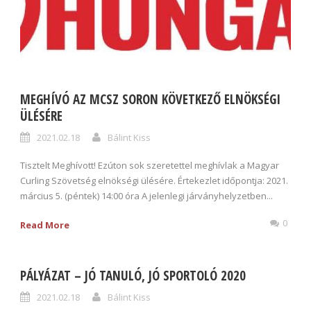
MEGHÍVÓ AZ MCSZ SORON KÖVETKEZŐ ELNÖKSÉGI
ÜLÉSÉRE
2021.02.18
Bálint Kiss
Tisztelt Meghívott! Ezúton sok szeretettel meghívlak a Magyar
Curling Szövetség elnökségi ülésére. Értekezlet időpontja: 2021.
március 5. (péntek) 14:00 óra A jelenlegi járványhelyzetben...
0
Read More
PÁLYÁZAT – JÓ TANULÓ, JÓ SPORTOLÓ 2020
2021.02.18
Bálint Kiss