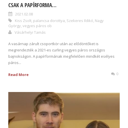
CSAK A PAPÍRFORMA…
2021.02.08
Kiss Zsolt
,
palancsa dorottya
,
Szekeres Ildikó
,
Nagy
György
,
vegyes páros ob
Vásárhelyi Tamás
A vasárnap zárult csoportkör után az elődöntőket is
megrendezték a 2021-es curling vegyes páros országos
bajnokságon. A papírformának megfelelően mindkét esélyes
páros...
0
Read More