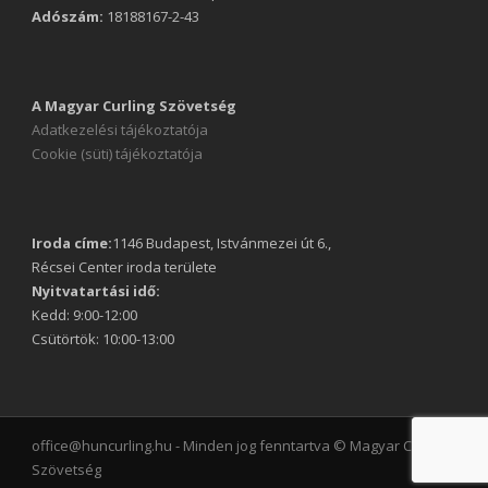
Adószám:
18188167-2-43
A Magyar Curling Szövetség
Adatkezelési tájékoztatója
Cookie (süti) tájékoztatója
Iroda címe:
1146 Budapest, Istvánmezei út 6.,
Récsei Center iroda területe
Nyitvatartási idő:
Kedd: 9:00-12:00
Csütörtök: 10:00-13:00
office@huncurling.hu - Minden jog fenntartva © Magyar Curling
Szövetség