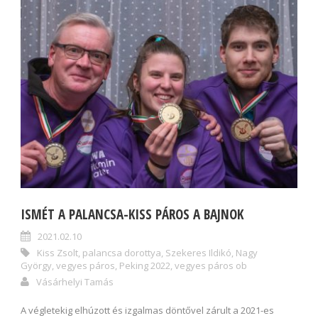
ISMÉT A PALANCSA-KISS PÁROS A BAJNOK
2021.02.10
Kiss Zsolt
,
palancsa dorottya
,
Szekeres Ildikó
,
Nagy
György
,
vegyes páros
,
Peking 2022
,
vegyes páros ob
Vásárhelyi Tamás
A végletekig elhúzott és izgalmas döntővel zárult a 2021-es