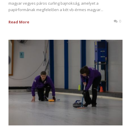
magyar vegyes páros curling bajnokság, amelyet a
papírformának megfelelően a két vb-érmes magyar...
0
Read More