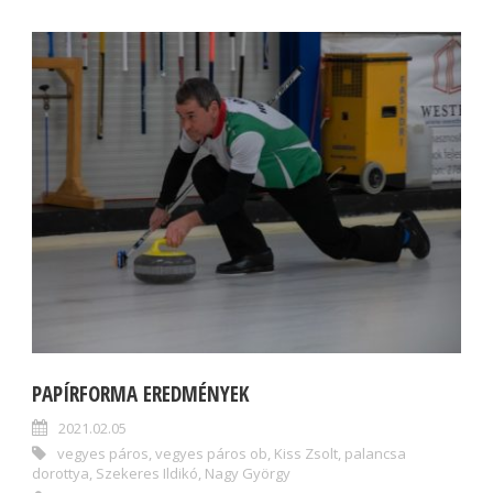
PAPÍRFORMA EREDMÉNYEK
2021.02.05
vegyes páros
,
vegyes páros ob
,
Kiss Zsolt
,
palancsa
dorottya
,
Szekeres Ildikó
,
Nagy György