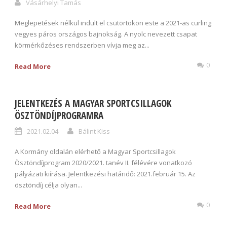
Vásárhelyi Tamás
Meglepetések nélkül indult el csütörtökön este a 2021-as curling
vegyes páros országos bajnokság. A nyolc nevezett csapat
körmérkőzéses rendszerben vívja meg az...
0
Read More
JELENTKEZÉS A MAGYAR SPORTCSILLAGOK
ÖSZTÖNDÍJPROGRAMRA
2021.02.04
Bálint Kiss
A Kormány oldalán elérhető a Magyar Sportcsillagok
Ösztöndíjprogram 2020/2021. tanév II. félévére vonatkozó
pályázati kiírása. Jelentkezési határidő: 2021.február 15. Az
ösztöndíj célja olyan...
0
Read More