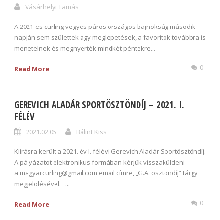
Vásárhelyi Tamás
A 2021-es curling vegyes páros országos bajnokság második
napján sem születtek agy meglepetések, a favoritok továbbra is
menetelnek és megnyerték mindkét péntekre...
0
Read More
GEREVICH ALADÁR SPORTÖSZTÖNDÍJ – 2021. I.
FÉLÉV
2021.02.05
Bálint Kiss
Kiírásra került a 2021. év I. félévi Gerevich Aladár Sportösztöndíj.
A pályázatot elektronikus formában kérjük visszaküldeni
a magyarcurling@gmail.com email címre, „G.A. ösztöndíj” tárgy
megjelölésével. ...
0
Read More