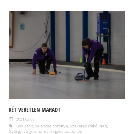
KÉT VERETLEN MARADT
2021.02.06
Kiss Zsolt
,
palancsa dorottya
,
Szekeres Ildikó
,
Nagy
György
,
vegyes páros
,
vegyes csapat ob