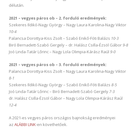
délután.
2021 – vegyes páros ob – 2. forduló eredmények:
Szekeres Ildikó-Nagy György – Nagy Laura Karolina-Nagy Viktor
10-4
Palancsa Dorottya-Kiss Zsolt – Szabó Enikő-Fóti Balázs
10-3
Biró Bernadett-Szabó Gergely – dr. Halász Csilla-Ézsöl Gábor
9-8
Joó Linda-Tatár Lőrinc – Nagy Lola Olimpia-Kárász Raúl
9-0
2021 – vegyes páros ob – 3. forduló eredmények:
Palancsa Dorottya-Kiss Zsolt – Nagy Laura Karolina-Nagy Viktor
8-1
Szekeres Ildikó-Nagy György – Szabó Enikő-Fóti Balázs
8-5
Joó Linda-Tatár Lőrinc – Biró Bernadett-Szabó Gergely
7-3
dr. Halász Csilla-Ézsöl Gábor – Nagy Lola Olimpia-Kárász Raúl
12-4
A 2021-es vegyes páros országos bajnokság eredményei
az
ALÁBBI LINK
-en követhetőek.