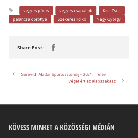
vegyes páros
vegyes csapat ob
Kiss Zsolt
palancsa dorottya
Szekeres Ildikó
Nagy György
Share Post:
Gerevich Aladár Sportösztöndíj – 2021. I. félév
Véget ért az alapszakasz
KÖVESS MINKET A KÖZÖSSÉGI MÉDIÁN