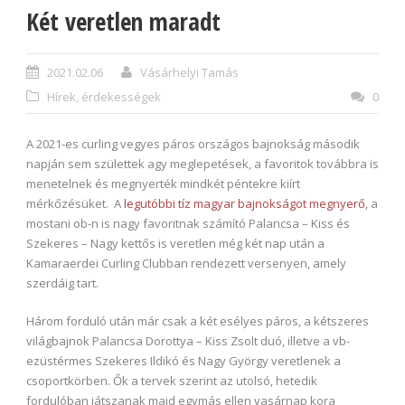
Két veretlen maradt
2021.02.06
Vásárhelyi Tamás
Hírek, érdekességek
0
A 2021-es curling vegyes páros országos bajnokság második
napján sem születtek agy meglepetések, a favoritok továbbra is
menetelnek és megnyerték mindkét péntekre kiírt
mérkőzésüket. A
legutóbbi tíz magyar bajnokságot megnyerő
, a
mostani ob-n is nagy favoritnak számító Palancsa – Kiss és
Szekeres – Nagy kettős is veretlen még két nap után a
Kamaraerdei Curling Clubban rendezett versenyen, amely
szerdáig tart.
Három forduló után már csak a két esélyes páros, a kétszeres
világbajnok Palancsa Dorottya – Kiss Zsolt duó, illetve a vb-
ezüstérmes Szekeres Ildikó és Nagy György veretlenek a
csoportkörben. Ők a tervek szerint az utolsó, hetedik
fordulóban játszanak majd egymás ellen vasárnap kora