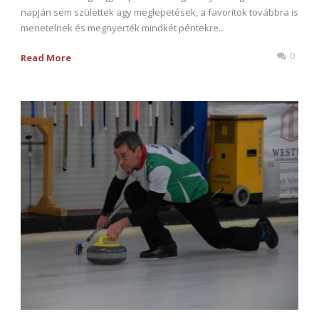
napján sem születtek agy meglepetések, a favoritok továbbra is
menetelnek és megnyerték mindkét péntekre...
0
Read More