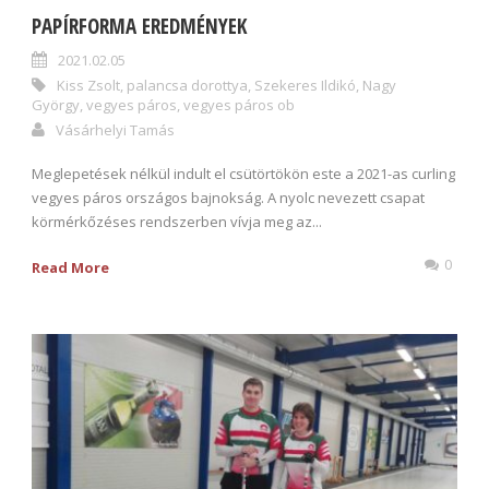
PAPÍRFORMA EREDMÉNYEK
2021.02.05
Kiss Zsolt
,
palancsa dorottya
,
Szekeres Ildikó
,
Nagy
György
,
vegyes páros
,
vegyes páros ob
Vásárhelyi Tamás
Meglepetések nélkül indult el csütörtökön este a 2021-as curling
vegyes páros országos bajnokság. A nyolc nevezett csapat
körmérkőzéses rendszerben vívja meg az...
0
Read More