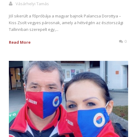
Vásárhelyi Tamás
Jól sikerült a főpróbája a magyar bajnok Palancsa Dorottya –
Kiss Zsolt vegyes párosnak, amely a hétvégén az észtországi
Tallinnban szerepelt egy,...
0
Read More