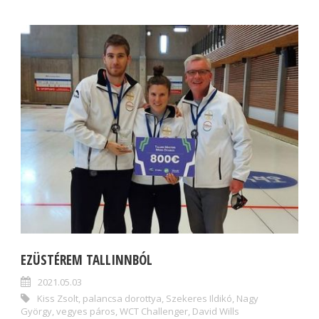
EZÜSTÉREM TALLINNBÓL
2021.05.03
Kiss Zsolt
,
palancsa dorottya
,
Szekeres Ildikó
,
Nagy
György
,
vegyes páros
,
WCT Challenger
,
David Wills