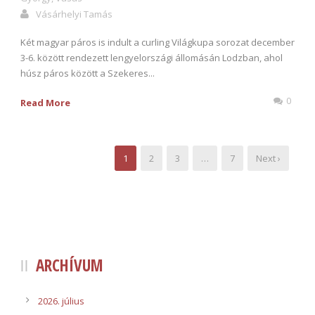
Vásárhelyi Tamás
Két magyar páros is indult a curling Világkupa sorozat december
3-6. között rendezett lengyelországi állomásán Lodzban, ahol
húsz páros között a Szekeres...
0
Read More
1
2
3
…
7
Next ›
ARCHÍVUM
2026. július