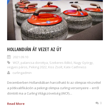
HOLLANDIÁN ÁT VEZET AZ ÚT
2021.09.10
WCF
,
palancsa dorottya
,
Szekeres Ildikó
,
Nagy György
,
vegyes páros
,
Peking 2022
,
Kiss Zsolt
,
Kate Caithness
curlingadmin
Decemberben Hollandiában harcolható ki az olimpiai részvétel
a pótkvalifikáción a pekingi olimpia curling versenyeire – erről
döntött ma a Curling Világszövetség (WCF)....
0
Read More