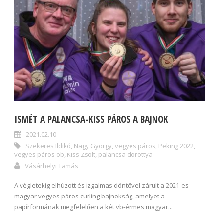
ISMÉT A PALANCSA-KISS PÁROS A BAJNOK
2021.02.10
Szekeres Ildikó
,
Nagy György
,
vegyes páros
,
Peking 2022
,
vegyes páros ob
,
Kiss Zsolt
,
palancsa dorottya
Vásárhelyi Tamás
A végletekig elhúzott és izgalmas döntővel zárult a 2021-es
magyar vegyes páros curling bajnokság, amelyet a
papírformának megfelelően a két vb-érmes magyar...