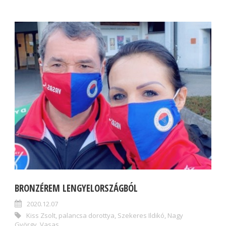
BRONZÉREM LENGYELORSZÁGBÓL
2020.12.07
Kiss Zsolt
,
palancsa dorottya
,
Szekeres Ildikó
,
Nagy
György
,
Vasas