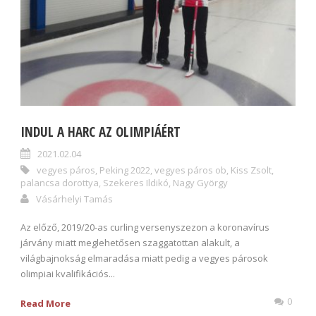
INDUL A HARC AZ OLIMPIÁÉRT
2021.02.04
vegyes páros
,
Peking 2022
,
vegyes páros ob
,
Kiss Zsolt
,
palancsa dorottya
,
Szekeres Ildikó
,
Nagy György
Vásárhelyi Tamás
Az előző, 2019/20-as curling versenyszezon a koronavírus
járvány miatt meglehetősen szaggatottan alakult, a
világbajnokság elmaradása miatt pedig a vegyes párosok
olimpiai kvalifikációs...
0
Read More