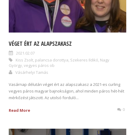
VÉGET ÉRT AZ ALAPSZAKASZ
2021.02.07
Kiss Zsolt
,
palancsa dorottya
,
Szekeres Ildikó
,
Nagy
György
,
vegyes páros ob
Vásárhelyi Tamás
Vasárnap délután véget ért az alapszakasz a 2021-es curling
vegyes páros magyar bajnokságon, ahol minden páros hét-hét
mérkőzést játszott. Az utolsó forduló...
0
Read More