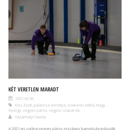
KÉT VERETLEN MARADT
2021.02.06
Kiss Zsolt
,
palancsa dorottya
,
Szekeres Ildikó
,
Nagy
György
,
vegyes páros
,
vegyes csapat ob
Vásárhelyi Tamás
A 2021-es curling vegyes páros országos bajnokság második