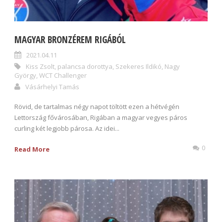
MAGYAR BRONZÉREM RIGÁBÓL
2021.04.11
Kiss Zsolt
,
palancsa dorottya
,
Szekeres Ildikó
,
Nagy
György
,
WCT Challenger
Vásárhelyi Tamás
Rövid, de tartalmas négy napot töltött ezen a hétvégén
Lettország fővárosában, Rigában a magyar vegyes páros
curling két legjobb párosa. Az idei...
0
Read More