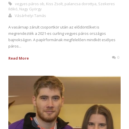
vegyes páros ob
,
Kiss Zsolt
,
palancsa dorottya
,
Szekeres
Ildikó
,
Nagy György
Vásárhelyi Tamás
A vasárnap zárult csoportkör után az elődöntőket is
megrendezték a 2021-es curling vegyes páros országos
bajnokságon. A papírformának megfelelően mindkét esélyes
páros...
0
Read More