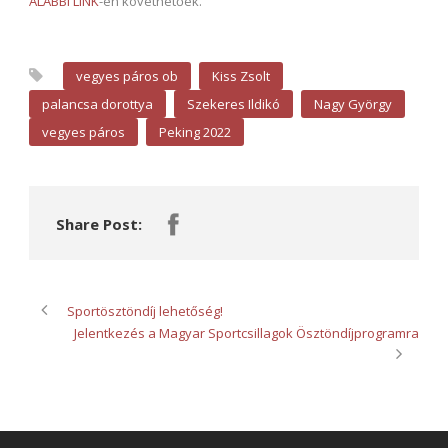
ALÁBBI LINK
-en követhetőek.
vegyes páros ob
Kiss Zsolt
palancsa dorottya
Szekeres Ildikó
Nagy György
vegyes páros
Peking 2022
Share Post:
Sportösztöndíj lehetőség!
Jelentkezés a Magyar Sportcsillagok Ösztöndíjprogramra