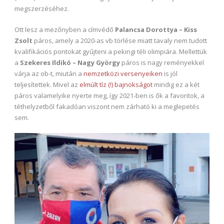
megszerzéséhez.
Ott lesz a mezőnyben a címvédő
Palancsa Dorottya – Kiss
Zsolt
páros, amely a 2020-as vb törlése miatt tavaly nem tudott
kvalifikációs pontokat gyűjteni a pekingi téli olimpiára. Mellettük
a
Szekeres Ildikó – Nagy György
páros is nagy reményekkel
várja az ob-t, miután a
nemzetközi versenyeiken
is jól
teljesítettek. Mivel az
elmúlt tíz (!) bajnokságot
mindig ez a két
páros valamelyike nyerte meg, így 2021-ben is ők a favoritok, a
téthelyzetből fakadóan viszont nem zárható ki a meglepetés
sem.