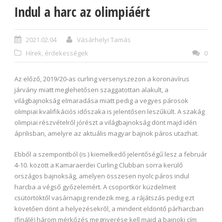
Indul a harc az olimpiáért
2021.02.04
Vásárhelyi Tamás
Hírek, érdekességek
0
Az előző, 2019/20-as curling versenyszezon a koronavírus
járvány miatt meglehetősen szaggatottan alakult, a
világbajnokság elmaradása miatt pedig a vegyes párosok
olimpiai kvalifikációs időszaka is jelentősen leszűkült. A szakág
olimpiai részvételről jórészt a világbajnokság dönt majd idén
áprilisban, amelyre az aktuális magyar bajnok páros utazhat.
Ebből a szempontból (is ) kiemelkedő jelentőségű lesz a február
4-10. között a Kamaraerdei Curling Clubban sorra kerülő
országos bajnokság, amelyen összesen nyolc páros indul
harcba a végső győzelemért. A csoportkör küzdelmeit
csütörtöktől vasárnapig rendezik meg, a rájátszás pedig ezt
követően dönt a helyezésekről, a mindent eldöntő párharcban
(finálé) három mérkőzés megnyerése kell majd a bajnoki cím