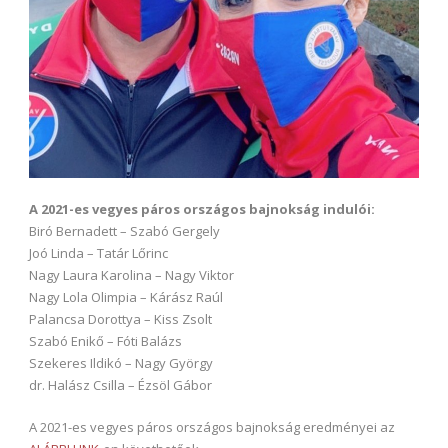
A 2021-es vegyes páros országos bajnokság indulói:
Biró Bernadett – Szabó Gergely
Joó Linda – Tatár Lőrinc
Nagy Laura Karolina – Nagy Viktor
Nagy Lola Olimpia – Kárász Raúl
Palancsa Dorottya – Kiss Zsolt
Szabó Enikő – Fóti Balázs
Szekeres Ildikó – Nagy György
dr. Halász Csilla – Ézsöl Gábor
A 2021-es vegyes páros országos bajnokság eredményei az