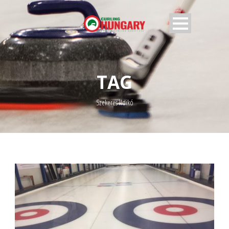
TAG
Szekeres Ildikó