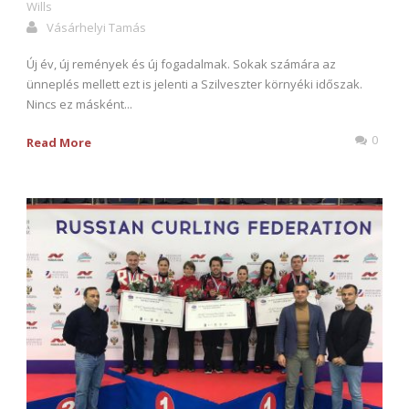
Wills
Vásárhelyi Tamás
Új év, új remények és új fogadalmak. Sokak számára az
ünneplés mellett ezt is jelenti a Szilveszter környéki időszak.
Nincs ez másként...
0
Read More