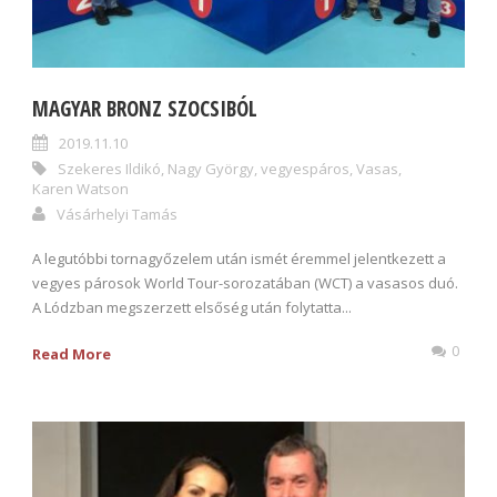
MAGYAR BRONZ SZOCSIBÓL
2019.11.10
Szekeres Ildikó
,
Nagy György
,
vegyespáros
,
Vasas
,
Karen Watson
Vásárhelyi Tamás
A legutóbbi tornagyőzelem után ismét éremmel jelentkezett a
vegyes párosok World Tour-sorozatában (WCT) a vasasos duó.
A Lódzban megszerzett elsőség után folytatta...
0
Read More