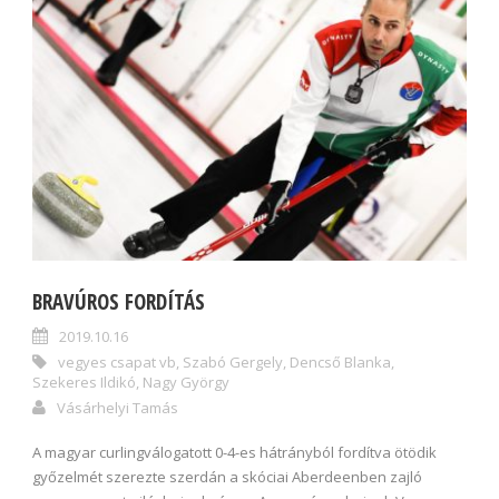
BRAVÚROS FORDÍTÁS
2019.10.16
vegyes csapat vb
,
Szabó Gergely
,
Dencső Blanka
,
Szekeres Ildikó
,
Nagy György
Vásárhelyi Tamás
A magyar curlingválogatott 0-4-es hátrányból fordítva ötödik
győzelmét szerezte szerdán a skóciai Aberdeenben zajló