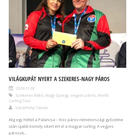
VILÁGKUPÁT NYERT A SZEKERES-NAGY PÁROS
2019.11.03
Szekeres Ildikó
,
Nagy György
,
vegyes páros
,
World
Curling Tour
Vásárhelyi Tamás
Alig egy héttel a Palancsa – Kiss páros németországi győzelme
után újabb komoly sikert ért el a magyar curling. A vegyes
párosok...