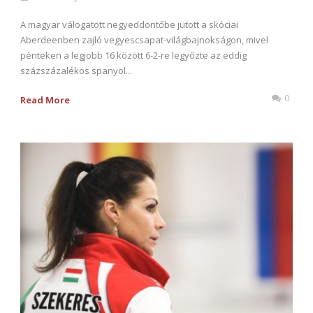
A magyar válogatott negyeddöntőbe jutott a skóciai
Aberdeenben zajló vegyescsapat-világbajnokságon, mivel
pénteken a legjobb 16 között 6-2-re legyőzte az eddig
százszázalékos spanyol...
0
Read More