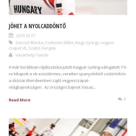
JÖHET A NYOLCADDÖNTŐ
2019.10.17
Dencső Blanka
,
Szekeres Ildikó
,
Nagy György
,
vegyes
csapat vb
,
Szabó Gergely
Vásárhelyi Tamás
A már korábban rájátszásba jutott magyar curling-válogatott 7-5-
re kikapott a vb-ezüstérmes, veretlen spanyoloktól csütörtökön
a skóciai Aberdeenben zajló vegyescsapat-
világbajnokságon. Az országos bajnok Vasas...
0
Read More