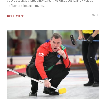
vegyescsapat-világbajnokságon. Az országos bajnok Vasas
játékosai alkotta nemzeti...
0
Read More