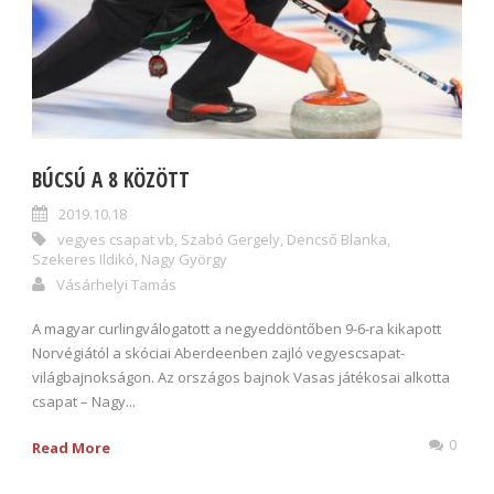
BÚCSÚ A 8 KÖZÖTT
2019.10.18
vegyes csapat vb
,
Szabó Gergely
,
Dencső Blanka
,
Szekeres Ildikó
,
Nagy György
Vásárhelyi Tamás
A magyar curlingválogatott a negyeddöntőben 9-6-ra kikapott
Norvégiától a skóciai Aberdeenben zajló vegyescsapat-
világbajnokságon. Az országos bajnok Vasas játékosai alkotta
csapat – Nagy...
0
Read More