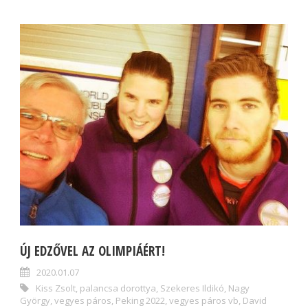
ÚJ EDZŐVEL AZ OLIMPIÁÉRT!
2020.01.07
Kiss Zsolt
,
palancsa dorottya
,
Szekeres Ildikó
,
Nagy
György
,
vegyes páros
,
Peking 2022
,
vegyes páros vb
,
David