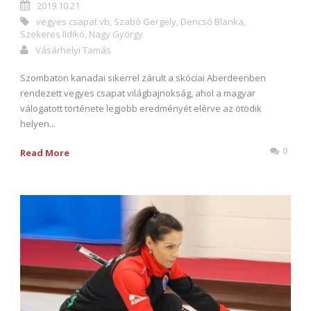
2019.10.21
vegyes csapat vb
,
Szabó Gergely
,
Dencső Blanka
,
Szekeres Ildikó
,
Nagy György
Vásárhelyi Tamás
Szombaton kanadai sikerrel zárult a skóciai Aberdeenben
rendezett vegyes csapat világbajnokság, ahol a magyar
válogatott története legjobb eredményét elérve az ötödik
helyen...
0
Read More