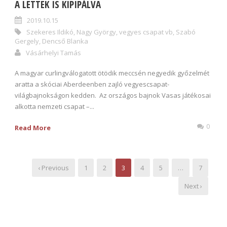
A LETTEK IS KIPIPÁLVA
2019.10.15
Szekeres Ildikó
,
Nagy György
,
vegyes csapat vb
,
Szabó
Gergely
,
Dencső Blanka
Vásárhelyi Tamás
A magyar curlingválogatott ötödik meccsén negyedik győzelmét
aratta a skóciai Aberdeenben zajló vegyescsapat-
világbajnokságon kedden. Az országos bajnok Vasas játékosai
alkotta nemzeti csapat –...
0
Read More
‹ Previous
1
2
3
4
5
…
7
Next ›