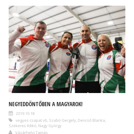
NEGYEDDÖNTŐBEN A MAGYAROK!
2019.10.18
vegyes csapat vb
,
Szabó Gergely
,
Dencső Blanka
,
Szekeres Ildikó
,
Nagy György
Vásárhelyi Tamás