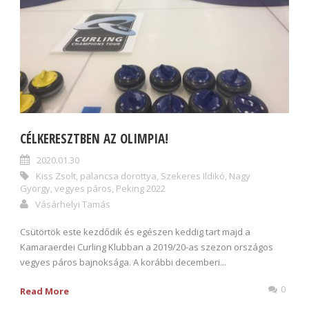
CÉLKERESZTBEN AZ OLIMPIA!
2020.01.30
Kiss Zsolt
,
palancsa dorottya
,
Szekeres Ildikó
,
Nagy
György
,
vegyes páros
,
Peking 2022
Vásárhelyi Tamás
Csütörtök este kezdődik és egészen keddig tart majd a
Kamaraerdei Curling Klubban a 2019/20-as szezon országos
vegyes páros bajnoksága. A korábbi decemberi...
0
Read More