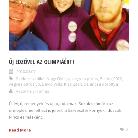
ÚJ EDZŐVEL AZ OLIMPIÁÉRT!
2020.01.07
Szekeres Ildikó
,
Nagy György
,
vegyes páros
,
Peking 2022
,
vegyes páros vb
,
David Wills
,
Kiss Zsolt
,
palancsa dorottya
Vásárhelyi Tamás
Új év, új remények és új fogadalmak. Sokak számára az
ünneplés mellett ezt is jelenti a Szilveszter környéki időszak.
Nincs ez másként...
0
Read More