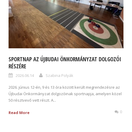
SPORTNAP AZ ÚJBUDAI ÖNKORMÁNYZAT DOLGOZÓI
RÉSZÉRE
2026.06.14
Szabina Polyák
2026. június 12-én, 9 és 13 óra között került megrendezésre az
Újbudai Önkormányzat dolgozóinak sportnapja, amelyen közel
50 résztvevő vett részt. A...
0
Read More