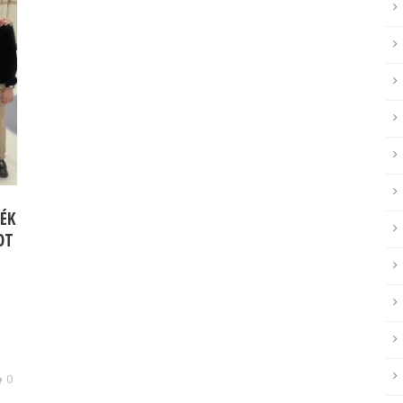
ÉK
OT
0