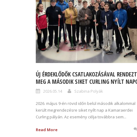
ÚJ ÉRDEKLŐDŐK CSATLAKOZÁSÁVAL RENDEZT
MEG A MÁSODIK SIKET CURLING NYÍLT NAP
2026.05.14
Szabina Polyák
2026. május 9-én rövid időn belül második alkalommal
került megrendezésre siket nyílt nap a Kamaraerdei
Curling pályán. Az esemény célja továbbra sem...
Read More