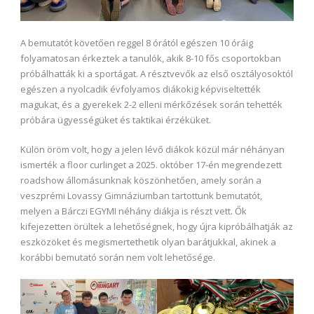
A bemutatót követően reggel 8 órától egészen 10 óráig
folyamatosan érkeztek a tanulók, akik 8-10 fős csoportokban
próbálhatták ki a sportágat. A résztvevők az első osztályosoktól
egészen a nyolcadik évfolyamos diákokig képviseltették
magukat, és a gyerekek 2-2 elleni mérkőzések során tehették
próbára ügyességüket és taktikai érzéküket.
Külön öröm volt, hogy a jelen lévő diákok közül már néhányan
ismerték a floor curlinget a 2025. október 17-én megrendezett
roadshow állomásunknak köszönhetően, amely során a
veszprémi Lovassy Gimnáziumban tartottunk bemutatót,
melyen a Bárczi EGYMI néhány diákja is részt vett. Ők
kifejezetten örültek a lehetőségnek, hogy újra kipróbálhatják az
eszközöket és megismertethetik olyan barátjukkal, akinek a
korábbi bemutató során nem volt lehetősége.