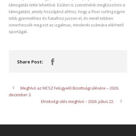
támogatás tette lehetővé. Ezúton is szeretnénk megköszönni a
támogatást, amely hozzájárul ahhoz, hogy a floor curling egyre
több gyermekhez és fiatalhoz jusson el, és minél többen
ismerhessék meg ezt az izgalmas, mindenki számára elérhető
sportágat.
Share Post:
Meghívó az MCSZ Felügyelő Bizottsági ülésére – 2026.
december 3.
Elnökségi ülés meghívó – 2026. július 22.