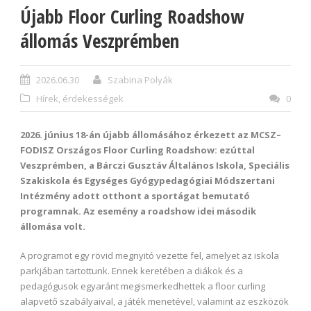
Újabb Floor Curling Roadshow
állomás Veszprémben
2026.06.30
Szabina Polyák
Hírek, érdekességek
0
2026. június 18-án újabb állomásához érkezett az MCSZ–
FODISZ Országos Floor Curling Roadshow: ezúttal
Veszprémben, a Bárczi Gusztáv Általános Iskola, Speciális
Szakiskola és Egységes Gyógypedagógiai Módszertani
Intézmény adott otthont a sportágat bemutató
programnak. Az esemény a roadshow idei második
állomása volt.
A programot egy rövid megnyitó vezette fel, amelyet az iskola
parkjában tartottunk. Ennek keretében a diákok és a
pedagógusok egyaránt megismerkedhettek a floor curling
alapvető szabályaival, a játék menetével, valamint az eszközök