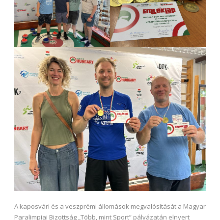
A kaposvári és a veszprémi állomások megvalósítását a Magyar
Paralimpiai Bizottság „Több, mint Sport” pályázatán elnyert