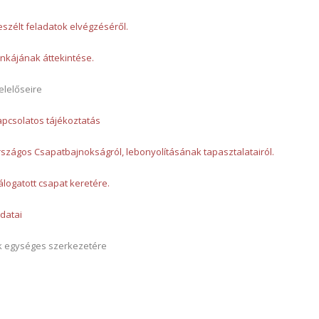
zélt feladatok elvégzéséről.
nkájának áttekintése.
elelőseire
pcsolatos tájékoztatás
Országos Csapatbajnokságról, lebonyolításának tapasztalatairól.
válogatott csapat keretére.
datai
ók egységes szerkezetére