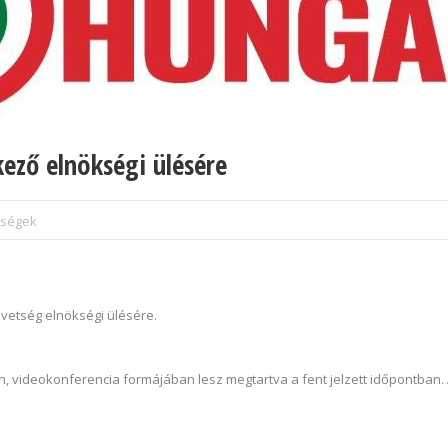
ző elnökségi ülésére
sségek
övetség elnökségi ülésére.
on, videokonferencia formájában lesz megtartva a fent jelzett időpontban.