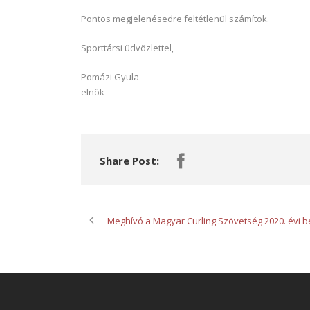
Pontos megjelenésedre feltétlenül számítok.
Sporttársi üdvözlettel,
Pomázi Gyula
elnök
Share Post:
Meghívó a Magyar Curling Szövetség 2020. évi 