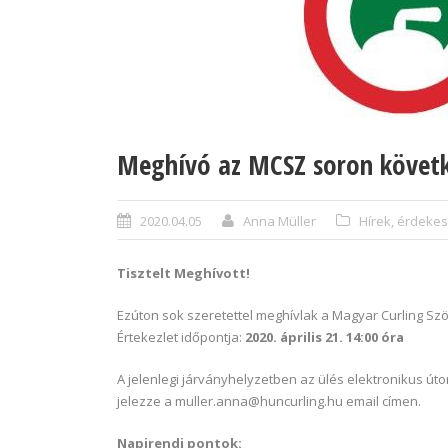
Meghívó az MCSZ soron követke
2020.04.05
Anna Müller
Hírek, érdeke
Tisztelt Meghívott!
Ezúton sok szeretettel meghívlak a Magyar Curling Sz
Értekezlet időpontja:
2020. április 21. 14:00 óra
A jelenlegi járványhelyzetben az ülés elektronikus út
jelezze a muller.anna@huncurling.hu email címen.
Napirendi pontok: