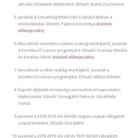
aktuális feladatok áttekintése. Előadó: Bukta Zsuzsanna
Javaslat a Szövetség leltározási szabályzatának a
módosítására. Előadó: Palancsa Dorottya
(írásbeli
előterjesztés)
Beszámoló a kerekes székes szakág munkájáról. Javaslat
a következő szezon programjára. Előadó: Szarvas Mónika
és Kerekes Olivér (
írásbeli előterjesztés)
Beszámoló a siket szakág munkájáról. Javaslat a
következő szezon programjára. Előadó: Miklós Nándor
Bajnoki díjátadó ünnepség szervezésével kapcsolatos
tájékoztatás. Előadó: Sövegjártó Petra és Vásárhelyi
Tamás
Javaslat a 2018-2019. évi felnőtt vegyes-csapat válogatott
csapat keretére. Előadó: Kiss Bálint
Javaslat a 2018-2019. évi női és férfi felnőtt válogatott