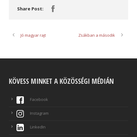
Share Post:
Jó magyar rajt
Zsákban a második
KÖVESS MINKET A KÖZÖSSÉGI MÉDIÁN
Facebook
Instagram
LinkedIn