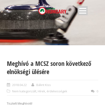
Meghívó a MCSZ soron következő
elnökségi ülésére
2018.04.22
Bálint Kiss
Nem kategorizált
,
Hírek, érdekességek
0
Tisztelt Meghívott!