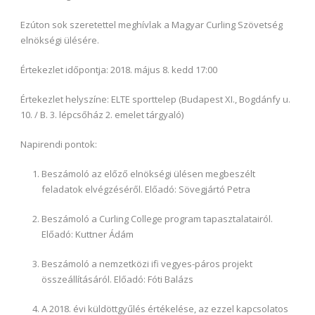
Ezúton sok szeretettel meghívlak a Magyar Curling Szövetség
elnökségi ülésére.
Értekezlet időpontja: 2018. május 8. kedd 17:00
Értekezlet helyszíne: ELTE sporttelep (Budapest XI., Bogdánfy u.
10. / B. 3. lépcsőház 2. emelet tárgyaló)
Napirendi pontok:
Beszámoló az előző elnökségi ülésen megbeszélt
feladatok elvégzéséről. Előadó: Sövegjártó Petra
Beszámoló a Curling College program tapasztalatairól.
Előadó: Kuttner Ádám
Beszámoló a nemzetközi ifi vegyes-páros projekt
összeállításáról. Előadó: Fóti Balázs
A 2018. évi küldöttgyűlés értékelése, az ezzel kapcsolatos