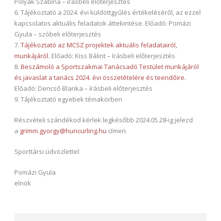
Polyák Szabina – írásbeli előterjesztés
6. Tájékoztató a 2024. évi küldöttgyűlés értékeléséről, az ezzel
kapcsolatos aktuális feladatok áttekintése. Előadó: Pomázi
Gyula – szóbeli előterjesztés
7.
Tájékoztató az MCSZ projektek aktuális feladatairól,
munkájáról.
Előadó: Kiss Bálint – írásbeli előterjesztés
8.
Beszámoló a Sportszakmai Tanácsadó Testület munkájáról
és javaslat a tanács 2024. évi összetételére és teendőire.
Előadó: Dencső Blanka – írásbeli előterjesztés
9. Tájékoztató egyebek témakörben
Részvételi szándékod kérlek legkésőbb 2024.05.28-ig jelezd
a
grimm.gyorgy@huncurling.hu
címen.
Sporttársi üdvözlettel:
Pomázi Gyula
elnök