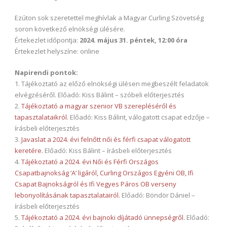
Ezúton sok szeretettel meghívlak a Magyar Curling Szövetség
soron következő elnökségi ülésére.
Értekezlet időpontja:
2024. május 31. péntek, 12:00 óra
Értekezlet helyszíne: online
Napirendi pontok:
1. Tájékoztató az előző elnökségi ülésen megbeszélt feladatok
elvégzéséről. Előadó: Kiss Bálint – szóbeli előterjesztés
2.
Tájékoztató a magyar szenior VB szerepléséről és
tapasztalataikról.
Előadó: Kiss Bálint, válogatott csapat edzője –
írásbeli előterjesztés
3.
Javaslat a 2024. évi felnőtt női és férfi csapat válogatott
keretére.
Előadó: Kiss Bálint – írásbeli előterjesztés
4.
Tájékoztató a 2024. évi Női és Férfi Országos
Csapatbajnokság ’A’ ligáról, Curling Országos Egyéni OB, Ifi
Csapat Bajnokságról és Ifi Vegyes Páros OB verseny
lebonyolításának tapasztalatairól.
Előadó: Böndör Dániel –
írásbeli előterjesztés
5.
Tájékoztató a 2024. évi bajnoki díjátadó ünnepségről.
Előadó: