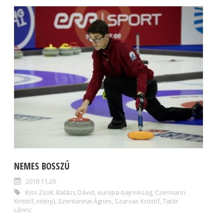
NEMES BOSSZÚ
2018.11.20
Kiss Zsolt
,
Balázs Dávid
,
európa-bajnokság
,
Czermann
Kristóf
,
interjú
,
Szentannai Ágnes
,
Szarvas Kristóf
,
Tatár
Lőrinc