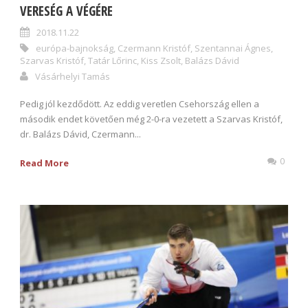
VERESÉG A VÉGÉRE
2018.11.22
európa-bajnokság
,
Czermann Kristóf
,
Szentannai Ágnes
,
Szarvas Kristóf
,
Tatár Lőrinc
,
Kiss Zsolt
,
Balázs Dávid
Vásárhelyi Tamás
Pedig jól kezdődött. Az eddig veretlen Csehország ellen a
második endet követően még 2-0-ra vezetett a Szarvas Kristóf,
dr. Balázs Dávid, Czermann...
0
Read More