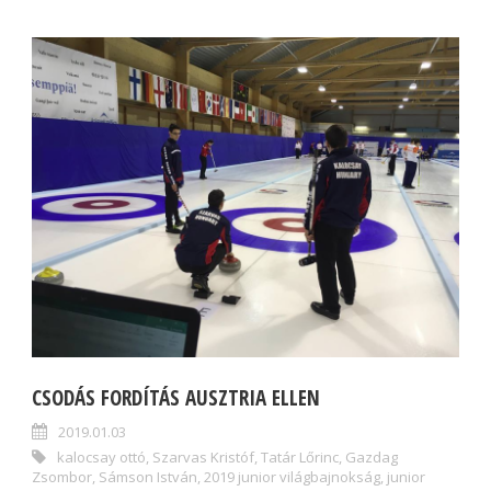
CSODÁS FORDÍTÁS AUSZTRIA ELLEN
2019.01.03
kalocsay ottó
,
Szarvas Kristóf
,
Tatár Lőrinc
,
Gazdag
Zsombor
,
Sámson István
,
2019 junior világbajnokság
,
junior