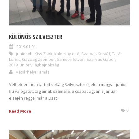
KÜLÖNÖS SZILVESZTER
2019.01.01
junior vb
,
Kiss Zsolt
,
kalocsay ottó
,
Szarvas Kristóf
,
Tatár
Lőrinc
,
Gazdag Zsombor
,
Sámson István
,
Szarvas Gábor
,
2019 junior világbajnokság
Vásárhelyi Tamás
Vélhetően nem tartott sokáig Szilveszter éjjele a magyar junior
fiú válogatott tagjainak számára, a csapat ugyanis január
elsején reggel már a Liszt...
0
Read More