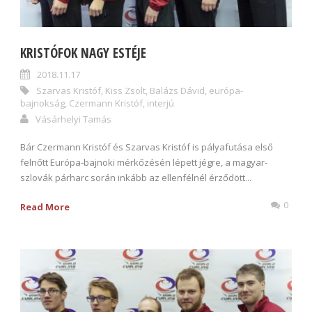
KRISTÓFOK NAGY ESTÉJE
2018.11.17
Szarvas Kristóf
,
Kiss Zsolt
,
Balázs Dávid
,
európa-
bajnokság
,
Czermann Kristóf
,
interjú
Vásárhelyi Tamás
Bár Czermann Kristóf és Szarvas Kristóf is pályafutása első
felnőtt Európa-bajnoki mérkőzésén lépett jégre, a magyar-
szlovák párharc során inkább az ellenfélnél érződött...
0
Read More