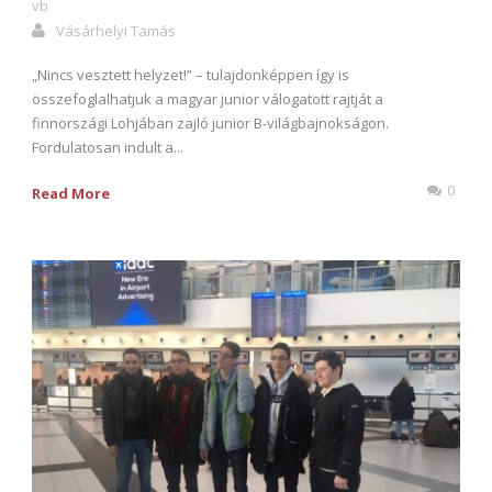
vb
Vásárhelyi Tamás
„Nincs vesztett helyzet!” – tulajdonképpen így is
összefoglalhatjuk a magyar junior válogatott rajtját a
finnországi Lohjában zajló junior B-világbajnokságon.
Fordulatosan indult a...
0
Read More