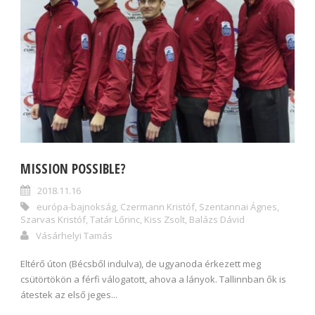
MISSION POSSIBLE?
2018.11.16
európa-bajnokság
,
Czermann Kristóf
,
Szentannai Ágnes
,
Szarvas Kristóf
,
Tatár Lőrinc
,
Kiss Zsolt
,
Balázs Dávid
Vásárhelyi Tamás
Eltérő úton (Bécsből indulva), de ugyanoda érkezett meg
csütörtökön a férfi válogatott, ahova a lányok. Tallinnban ők is
átestek az első jeges...