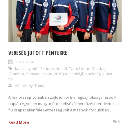
VERESÉG JUTOTT PÉNTEKRE
2019.01.04
kalocsay ottó
,
Szarvas Kristóf
,
Tatár Lőrinc
,
Gazdag
Zsombor
,
Sámson István
,
2019 junior világbajnokság
,
junior
vb
Vásárhelyi Tamás
A finnországi Lohjában zajló junior B-világbajnokság második
napján egyetlen magyar érdekeltségű mérkőzést rendeztek, a
fiú csapat ellenfele Lettország volt a második fordulóban....
0
Read More