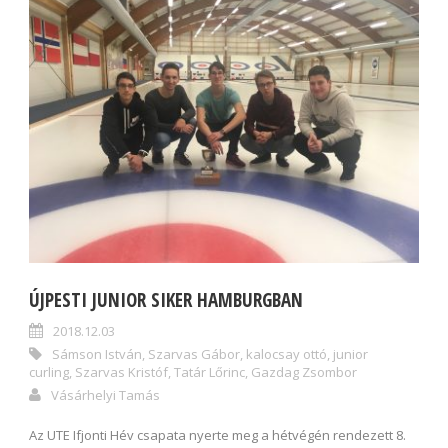
ÚJPESTI JUNIOR SIKER HAMBURGBAN
2018.12.03
Sámson István
,
Szarvas Gábor
,
kalocsay ottó
,
junior
curling
,
Szarvas Kristóf
,
Tatár Lőrinc
,
Gazdag Zsombor
Vásárhelyi Tamás
Az UTE Ifjonti Hév csapata nyerte meg a hétvégén rendezett 8.