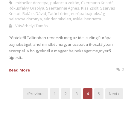
micheller dorottya
,
palancsa zoltán
,
Czermann Kristóf
,
Rókusfalvy Orsolya
,
Szentannai Ágnes
,
Kiss Zsolt
,
Szarvas
Kristóf
,
Balázs Dávid
,
Tatár Lőrinc
,
európa-bajnokság
,
palancsa dorottya
,
sándor nikolett
,
miklai henrietta
Vásárhelyi Tamás
Péntektől Tallinnban rendezik meg az idei curling Európa-
bajnokságot, ahol mindkét magyar csapat a B-osztályban
szerepel. A hölgyeknél a magyar bajnokságot megnyerő
újpesti...
0
Read More
‹ Previous
1
2
3
4
5
Next ›