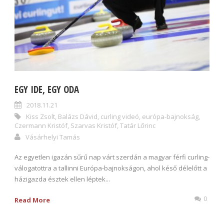
EGY IDE, EGY ODA
2018.11.21
Kiss Zsolt
,
Balázs Dávid
,
curling videó
,
európa-bajnokság
,
Czermann Kristóf
,
Szarvas Kristóf
,
Tatár Lőrinc
Vásárhelyi Tamás
Az egyetlen igazán sűrű nap várt szerdán a magyar férfi curling-
válogatottra a tallinni Európa-bajnokságon, ahol késő délelőtt a
házigazda észtek ellen léptek...
0
Read More