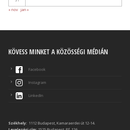
31
« nov
jan »
KÖVESS MINKET A KÖZÖSSÉGI MÉDIÁN
Facebook
Instagram
LinkedIn
Székhely:
1112 Budapest, Kamaraerdei út 12-14.
Levelezési cím:
1525 Budapest, Pf. 126.