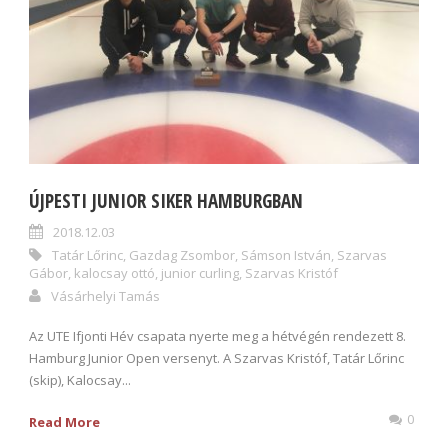
ÚJPESTI JUNIOR SIKER HAMBURGBAN
2018.12.03
Tatár Lőrinc
,
Gazdag Zsombor
,
Sámson István
,
Szarvas
Gábor
,
kalocsay ottó
,
junior curling
,
Szarvas Kristóf
Vásárhelyi Tamás
Az UTE Ifjonti Hév csapata nyerte meg a hétvégén rendezett 8.
Hamburg Junior Open versenyt. A Szarvas Kristóf, Tatár Lőrinc
(skip), Kalocsay...
0
Read More