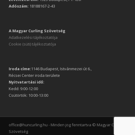
Adószám:
18188167-2-43
A Magyar Curling Szövetség
Adatkezelési tájékoztatója
Cookie (süti) tájékoztatója
Iroda címe:
1146 Budapest, Istvánmezei út 6.,
Récsei Center iroda területe
Nyitvatartási idő:
Kedd: 9:00-12:00
Csütörtök: 10:00-13:00
office@huncurling.hu - Minden jog fenntartva © Magyar Curling
Szövetség