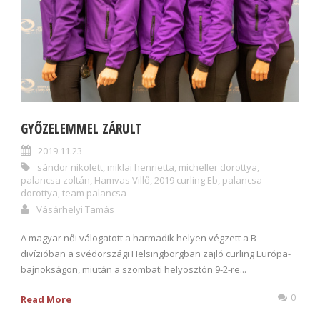
GYŐZELEMMEL ZÁRULT
2019.11.23
sándor nikolett
,
miklai henrietta
,
micheller dorottya
,
palancsa zoltán
,
Hamvas Villő
,
2019 curling Eb
,
palancsa
dorottya
,
team palancsa
Vásárhelyi Tamás
A magyar női válogatott a harmadik helyen végzett a B
divízióban a svédországi Helsingborgban zajló curling Európa-
bajnokságon, miután a szombati helyosztón 9-2-re...
0
Read More