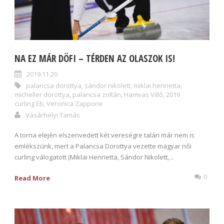
NA EZ MÁR DÖFI – TÉRDEN AZ OLASZOK IS!
2019.11.20
palancsa dorottya
,
sándor nikolett
,
miklai henrietta
,
micheller dorottya
,
palancsa zoltán
,
Hamvas Villő
,
2019
curling Eb
,
Veronica Zappone
Vásárhelyi Tamás
A torna elején elszenvedett két vereségre talán már nem is
emlékszünk, mert a Palancsa Dorottya vezette magyar női
curling válogatott (Miklai Henrietta, Sándor Nikolett,...
0
Read More