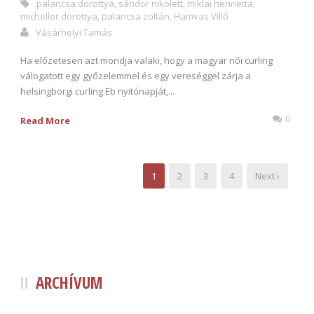
palancsa dorottya
,
sándor nikolett
,
miklai henrietta
,
micheller dorottya
,
palancsa zoltán
,
Hamvas Villő
Vásárhelyi Tamás
Ha előzetesen azt mondja valaki, hogy a magyar női curling
válogatott egy győzelemmel és egy vereséggel zárja a
helsingborgi curling Eb nyitónapját,...
0
Read More
1
2
3
4
Next ›
ARCHÍVUM