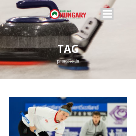
TAG
palancsa zoltán