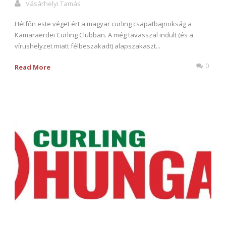
Vásárhelyi Tamás
Hétfőn este véget ért a magyar curling csapatbajnokság a
Kamaraerdei Curling Clubban. A még tavasszal indult (és a
vírushelyzet miatt félbeszakadt) alapszakaszt...
0
Read More