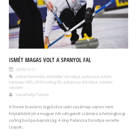
ISMÉT MAGAS VOLT A SPANYOL FAL
2019.11.17
miklai henrietta
,
micheller dorottya
,
palancsa zoltán
,
Hamvas Villő
,
2019 curling Eb
,
palancsa dorottya
,
sándor
nikolett
Vásárhelyi Tamás
A finnek bravúros legyőzése után vasárnap sajnos nem
folytatódott jól a magyar női válogatott számára a helsingborgi
curling Európa-bajnokság. A skip Palancsa Dorottya vezette
csapat...