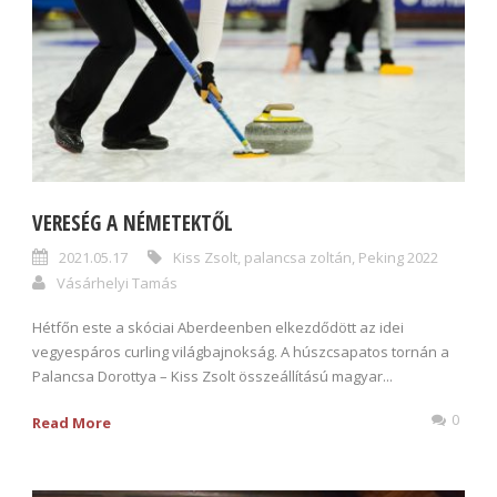
VERESÉG A NÉMETEKTŐL
2021.05.17
Kiss Zsolt
,
palancsa zoltán
,
Peking 2022
Vásárhelyi Tamás
Hétfőn este a skóciai Aberdeenben elkezdődött az idei
vegyespáros curling világbajnokság. A húszcsapatos tornán a
Palancsa Dorottya – Kiss Zsolt összeállítású magyar...
0
Read More