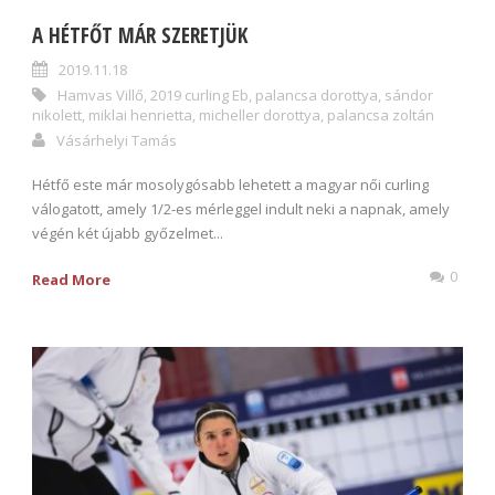
A HÉTFŐT MÁR SZERETJÜK
2019.11.18
Hamvas Villő
,
2019 curling Eb
,
palancsa dorottya
,
sándor
nikolett
,
miklai henrietta
,
micheller dorottya
,
palancsa zoltán
Vásárhelyi Tamás
Hétfő este már mosolygósabb lehetett a magyar női curling
válogatott, amely 1/2-es mérleggel indult neki a napnak, amely
végén két újabb győzelmet...
0
Read More