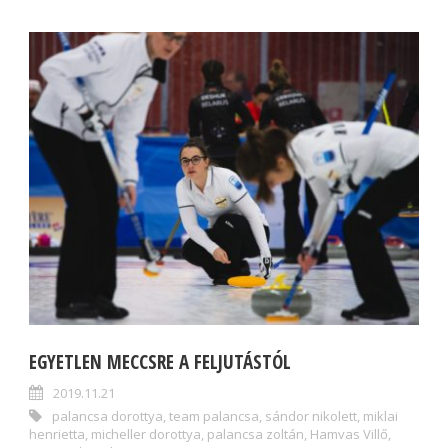
EGYETLEN MECCSRE A FELJUTÁSTÓL
2019.11.21
palancsa dorottya
,
team palancsa
,
sándor nikolett
,
miklai
henrietta
,
micheller dorottya
,
palancsa zoltán
,
Hamvas Villő
,