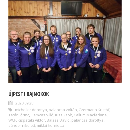
ÚJPESTI BAJNOKOK
2020.09.28
micheller dorottya
,
palancsa zoltán
,
Czermann Kristóf
,
Tatár Lőrinc
,
Hamvas Villő
,
Kiss Zsolt
,
Callum Macfarlane
,
WCF
,
Kispataki Viktor
,
Balázs Dávid
,
palancsa dorottya
,
sándor nikolett
,
miklai henrietta