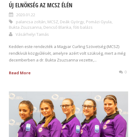
ÚJ ELNÖKSÉG AZ MCSZ ÉLÉN
2020.01.22
palancsa zoltán
,
MCSZ
,
Deák György
,
Pomázi Gyula
,
Bukta Zsuzsanna
,
Dencső Blanka
,
fóti balázs
Vásárhelyi Tamás
Kedden este rendezték a Magyar Curling Szövetség (MCSZ)
rendkívüli közgyűlését, amelyre azért volt szükség, mert a még
decemberben a dr. Bukta Zsuzsanna vezette,...
0
Read More