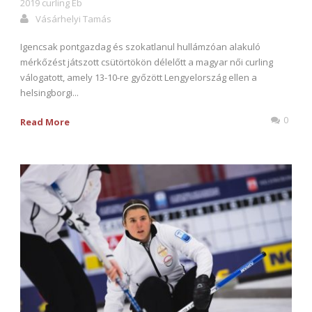
2019 curling Eb
Vásárhelyi Tamás
Igencsak pontgazdag és szokatlanul hullámzóan alakuló
mérkőzést játszott csütörtökön délelőtt a magyar női curling
válogatott, amely 13-10-re győzött Lengyelország ellen a
helsingborgi...
0
Read More