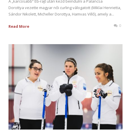
A „karcosabb” Eb-rajt után kezd beindulni a Palancsa
Dorottya vezette magyar női curling válogatott (Miklai Henrietta,
Sándor Nikolett, Micheller Dorottya, Hamvas Villő), amely a...
0
Read More