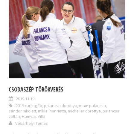
CSODASZÉP TÖRÖKVERÉS
2019.11.19
2019 curling Eb
,
palancsa dorottya
,
team palancsa
,
sándor nikolett
,
miklai henrietta
,
micheller dorottya
,
palancsa
zoltán
,
Hamvas Villő
Vásárhelyi Tamás