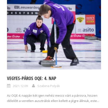
VEGYES-PÁROS OQE: 4. NAP
2021.12.09
Szabina Polyák
Az OQE 4. napján két igen nehéz meccs várt a párosra, hiszen
délelőtt a veretlen ausztrálok ellen kellett a jégre állniuk, este...