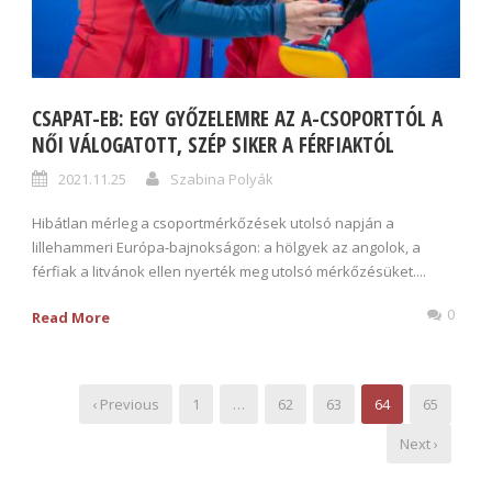
CSAPAT-EB: EGY GYŐZELEMRE AZ A-CSOPORTTÓL A
NŐI VÁLOGATOTT, SZÉP SIKER A FÉRFIAKTÓL
2021.11.25
Szabina Polyák
Hibátlan mérleg a csoportmérkőzések utolsó napján a
lillehammeri Európa-bajnokságon: a hölgyek az angolok, a
férfiak a litvánok ellen nyerték meg utolsó mérkőzésüket....
0
Read More
‹ Previous
1
…
62
63
64
65
Next ›