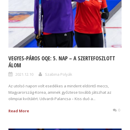
VEGYES-PÁROS OQE: 5. NAP – A SZERTEFOSZLOTT
ÁLOM
2021.12.10
Szabina Polyák
Az utolsó napon volt esedékes a mindent eldöntő meccs,
Magyarország-Korea, aminek győztese tovább játszhat az
olimpiai kvótáért. Udvardi-Palancsa – Kiss duó a...
0
Read More