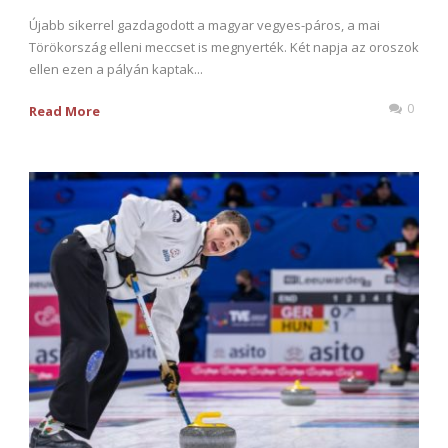
Újabb sikerrel gazdagodott a magyar vegyes-páros, a mai
Törökország elleni meccset is megnyerték. Két napja az oroszok
ellen ezen a pályán kaptak...
0
Read More