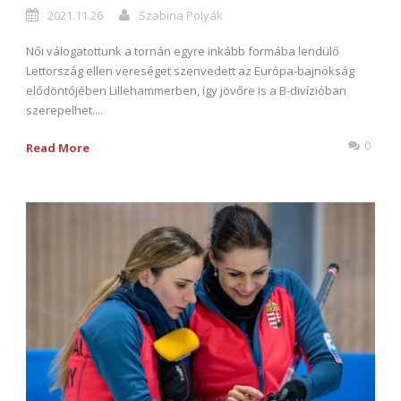
2021.11.26
Szabina Polyák
Női válogatottunk a tornán egyre inkább formába lendülő
Lettország ellen vereséget szenvedett az Európa-bajnokság
elődöntőjében Lillehammerben, így jövőre is a B-divízióban
szerepelhet....
0
Read More