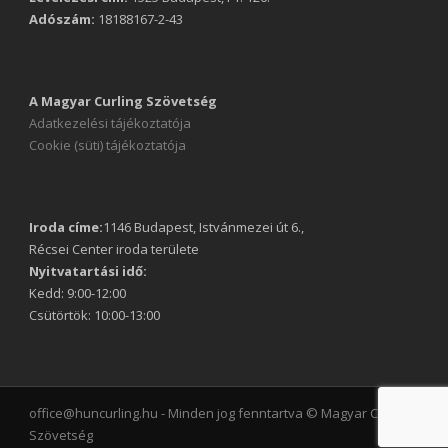
Adószám:
18188167-2-43
A Magyar Curling Szövetség
Adatkezelési tájékoztatója
Cookie (süti) tájékoztatója
Iroda címe:
1146 Budapest, Istvánmezei út 6.,
Récsei Center iroda területe
Nyitvatartási idő:
Kedd: 9:00-12:00
Csütörtök: 10:00-13:00
office@huncurling.hu - Minden jog fenntartva © Magyar Curling
Szövetség