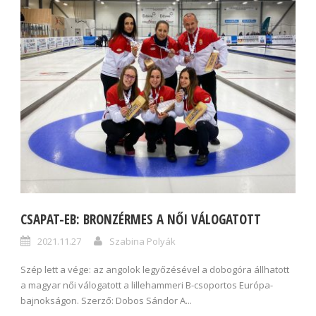
CSAPAT-EB: BRONZÉRMES A NŐI VÁLOGATOTT
2021.11.27
Szabina Polyák
Szép lett a vége: az angolok legyőzésével a dobogóra állhatott
a magyar női válogatott a lillehammeri B-csoportos Európa-
bajnokságon. Szerző: Dobos Sándor A...