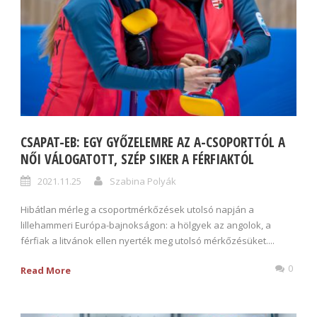
CSAPAT-EB: EGY GYŐZELEMRE AZ A-CSOPORTTÓL A
NŐI VÁLOGATOTT, SZÉP SIKER A FÉRFIAKTÓL
2021.11.25
Szabina Polyák
Hibátlan mérleg a csoportmérkőzések utolsó napján a
lillehammeri Európa-bajnokságon: a hölgyek az angolok, a
férfiak a litvánok ellen nyerték meg utolsó mérkőzésüket....
0
Read More