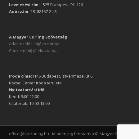
Levelezési cím:
1525 Budapest, Pf. 126.
Adószám:
18188167-2-43
A Magyar Curling Szövetség
Adatkezelési tájékoztatója
Cookie (süti) tájékoztatója
Iroda címe:
1146 Budapest, Istvánmezei út 6.,
Récsei Center iroda területe
Nyitvatartási idő:
Kedd: 9:00-12:00
Csütörtök: 10:00-13:00
office@huncurling.hu - Minden jog fenntartva © Magyar Curling