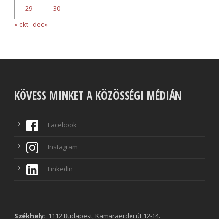
29
30
« okt
dec »
KÖVESS MINKET A KÖZÖSSÉGI MÉDIÁN
Facebook
Instagram
LinkedIn
Székhely:
1112 Budapest, Kamaraerdei út 12-14.