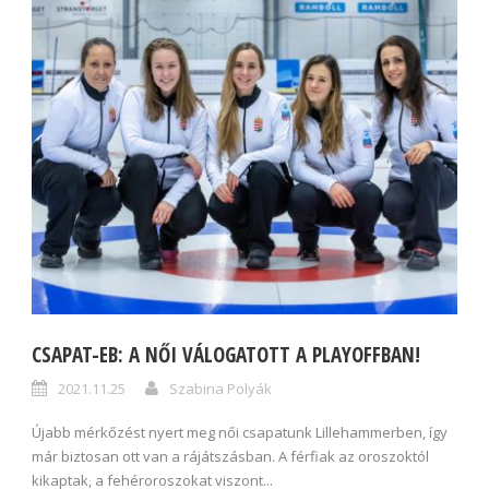
CSAPAT-EB: A NŐI VÁLOGATOTT A PLAYOFFBAN!
2021.11.25
Szabina Polyák
Újabb mérkőzést nyert meg női csapatunk Lillehammerben, így
már biztosan ott van a rájátszásban. A férfiak az oroszoktól
kikaptak, a fehéroroszokat viszont...