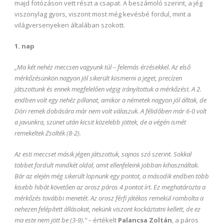
majd fotózáson vett részt a csapat. A beszámoló szerint, a jég
viszonylag gyors, viszont most még kevésbé fordul, mint a
világversenyeken általában szokott.
1. nap
„Ma két nehéz meccsen vagyunk túl – felemás érzésekkel. Az első
mérkőzésünkön nagyon jól sikerült kiismerni a jeget, precízen
játszottunk és ennek megfelelően végig irányítottuk a mérkőzést. A 2.
endben volt egy nehéz pillanat, amikor a németek nagyon jól álltak, de
Dóri remek dobására már nem volt válaszuk. A félidőben már 6-0 volt
a javunkra, szünet után kicsit közelebb jöttek, de a végén ismét
remekeltek Zsolték (8-2).
Az esti meccset másik jégen játszottuk, sajnos szó szerint. Sokkal
többet fordult mindkét oldal, amit ellenfeleink jobban kihasználtak.
Bár az elején még sikerült lopnunk egy pontot, a második endben több
kisebb hibát követően az orosz páros 4 pontot írt. Ez meghatározta a
mérkőzés további menetét. Az orosz férfi játékos remekül rombolta a
nehezen felépített állásokat, nekünk viszont kockáztatni kellett, de ez
ma este nem jött be (3-9).” –
értékelt
Palancsa Zoltán
, a páros