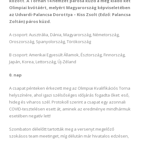
között. A Tornán 14 nemzet párosa küzd a még kiadó két
Olimpiai kvótáért, melyért Magyarország képviseletében
az Udvardi-Palancsa Dorottya – Kiss Zsolt (Edző: Palancsa
Zoltán) páros küzd.
A csoport: Ausztrália, Dánia, Magyarország, Németország,
Oroszország, Spanyolország, Törökország
B csoport: Amerikai Egyesült Államok, Észtország, Finnország,
Japán, Korea, Lettország, Új-Zéland
0. nap
A csapat pénteken érkezett meg az Olimpiai Kvalifikációs Torna
helyszínére, ahol igazi szélsőséges időjárás fogadta őket: eső,
hideg és viharos szél. Protokoll szerint a csapat egy azonnali
COVID-tesztelésen esett át, aminek az eredménye mindhármuk
esetében negatív lett!
Szombaton délelőtt tartották meg a versenyt megelőző
szokásos team meetinget, míg délután már hivatalos edzésen,