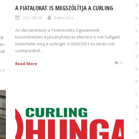
A FIATALOKAT IS MEGSZÓLÍTJA A CURLING
2021.04.19
Bálint Kiss
Az idei tanévben a Testnevelési Egyetemnek
köszönhetően a járványhelyzet ellenére is sok hallgató
ik
ismerhette meg a curlinget. A 2020/2021-es tanév sok
-én
szempontból...
hat
0
Read More
0