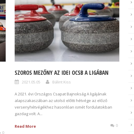
SZOROS MEZŐNY AZ IDEI OCSB A LIGÁBAN
2021.05.05
Bálint Kiss
A 2021. évi Országos Csapat Bajnokság A ligájának
alapszakaszában az utolsó előtti hétvége az előző
versenyhétvégékhez hasonlóan ismét fordulatokban
gazdag volt. A...
0
Read More
0