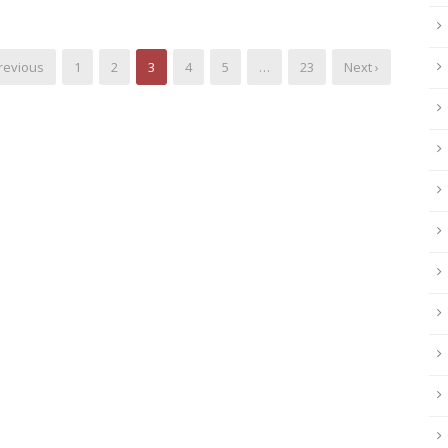
Previous
1
2
3
4
5
…
23
Next ›