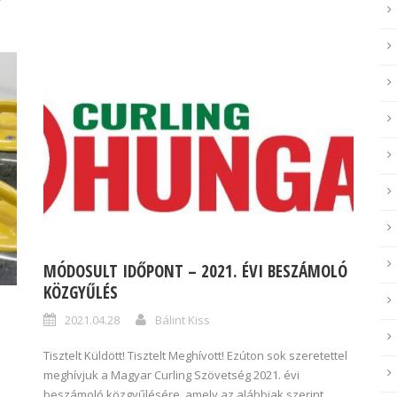
MÓDOSULT IDŐPONT – 2021. ÉVI BESZÁMOLÓ
KÖZGYŰLÉS
2021.04.28
Bálint Kiss
Tisztelt Küldött! Tisztelt Meghívott! Ezúton sok szeretettel
meghívjuk a Magyar Curling Szövetség 2021. évi
beszámoló közgyűlésére, amely az alábbiak szerint