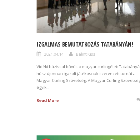
IZGALMAS BEMUTATKOZÁS TATABÁNYÁN!
2021.04.14
Bálint Kiss
Vidéki bázissal bővült a magyar curlingélet: Tatabány
húsz újonnan igazolt játékosnak szervezett tornát a
Magyar Curling Szövetség. A Magyar Curling Szövetsé
egyik...
Read More