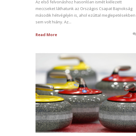
Az első felvonáshoz hasonlóan ismét kiélezett
meccseket láthatunk az Országos Csapat Bajnokság
második hétvégéjén is, ahol ezúttal meglepetésekben
sem volt hiány. Az...
Read More