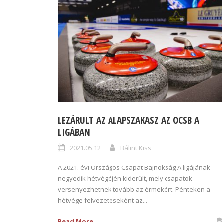
LEZÁRULT AZ ALAPSZAKASZ AZ OCSB A
LIGÁBAN
2021.05.12
Bálint Kiss
A 2021. évi Országos Csapat Bajnokság A ligájának
negyedik hétvégéjén kiderült, mely csapatok
versenyezhetnek tovább az érmekért. Pénteken a
hétvége felvezetéseként az...
Read More