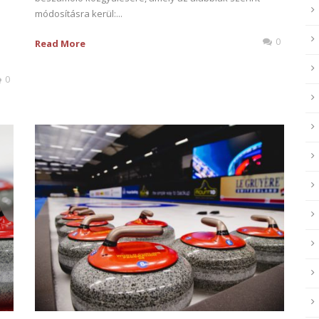
módosításra kerül:...
0
Read More
0