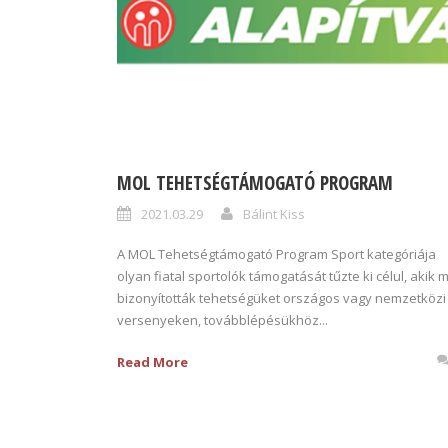
MOL TEHETSÉGTÁMOGATÓ PROGRAM
2021.03.29
Bálint Kiss
A MOL Tehetségtámogató Program Sport kategóriája
olyan fiatal sportolók támogatását tűzte ki célul, akik 
bizonyították tehetségüket országos vagy nemzetközi
versenyeken, továbblépésükhöz...
Read More