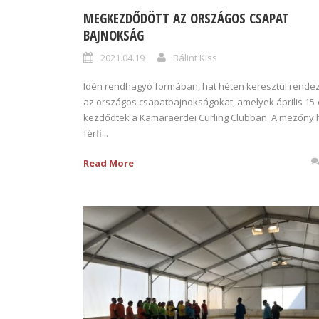
MEGKEZDŐDÖTT AZ ORSZÁGOS CSAPAT
BAJNOKSÁG
2021.04.19
Bálint Kiss
Idén rendhagyó formában, hat héten keresztül rendez
az országos csapatbajnokságokat, amelyek április 15
kezdődtek a Kamaraerdei Curling Clubban. A mezőny 
férfi...
Read More