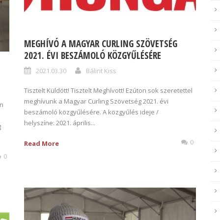
MEGHÍVÓ A MAGYAR CURLING SZÖVETSÉG
2021. ÉVI BESZÁMOLÓ KÖZGYŰLÉSÉRE
2021.03.30
Bálint Kiss
Tisztelt Küldött! Tisztelt Meghívott! Ezúton sok szeretettel
meghívunk a Magyar Curling Szövetség 2021. évi
án
beszámoló közgyűlésére. A közgyűlés ideje /
helyszíne: 2021. április...
g
0
Read More
0