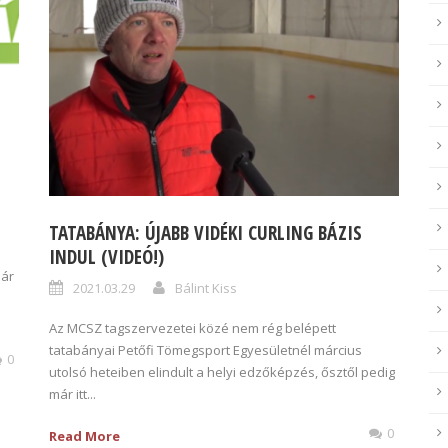
TATABÁNYA: ÚJABB VIDÉKI CURLING BÁZIS
INDUL (VIDEÓ!)
már
2021.03.29
Bálint Kiss
Az MCSZ tagszervezetei közé nem rég belépett
tatabányai Petőfi Tömegsport Egyesületnél március
0
utolsó heteiben elindult a helyi edzőképzés, ősztől pedig
már itt...
0
Read More