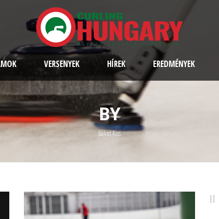
AMOK
VERSENYEK
HÍREK
EREDMÉNYEK
BY
Bálint Kiss