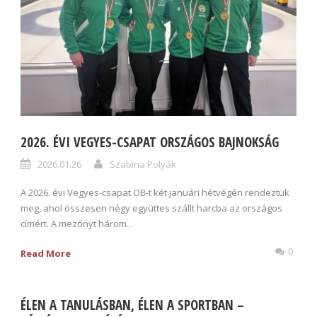
2026. ÉVI VEGYES-CSAPAT ORSZÁGOS BAJNOKSÁG
2026.01.26
Szabina Polyák
A 2026. évi Vegyes-csapat OB-t két januári hétvégén rendeztük
meg, ahol összesen négy együttes szállt harcba az országos
címért. A mezőnyt három...
0
Read More
ÉLEN A TANULÁSBAN, ÉLEN A SPORTBAN –