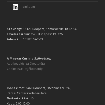
LinkedIn
Székhely:
1112 Budapest, Kamaraerdei út 12-14.
Levelezési cím:
1525 Budapest, Pf. 126.
Adószám:
18188167-2-43
A Magyar Curling Szövetség
Adatkezelési tájékoztatója
Cookie (süti) tájékoztatója
Iroda címe:
1146 Budapest, Istvánmezei út 6.,
Récsei Center iroda területe
Nyitvatartási idő:
Kedd: 9:00-12:00