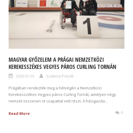
MAGYAR GYŐZELEM A PRÁGAI NEMZETKÖZI
KEREKESSZÉKES VEGYES PÁROS CURLING TORNÁN
2026.01.20
Szabina Polyák
Prágában rendezték meg a hétvégén a Nemzetközi
Kerekesszékes Vegyes páros Curling Tornát, amelyen négy
nemzet összesen öt csapattal vett részt. A házigazda...
0
Read More