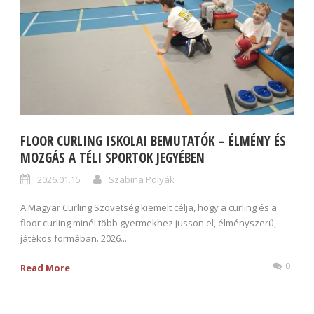
FLOOR CURLING ISKOLAI BEMUTATÓK – ÉLMÉNY ÉS
MOZGÁS A TÉLI SPORTOK JEGYÉBEN
2026.01.15
Szabina Polyák
A Magyar Curling Szövetség kiemelt célja, hogy a curling és a
floor curling minél több gyermekhez jusson el, élményszerű,
játékos formában. 2026...
0
Read More