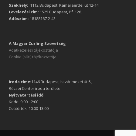
Székhely:
1112 Budapest, Kamaraerdei út 12-14.
Levelezési cím:
1525 Budapest, Pf. 126.
Adószám:
18188167-2-43
A Magyar Curling Szövetség
Adatkezelési tájékoztatója
Cookie (süti) tájékoztatója
Iroda címe:
1146 Budapest, Istvánmezei út 6.,
Récsei Center iroda területe
Nyitvatartási idő:
Kedd: 9:00-12:00
Csütörtök: 10:00-13:00