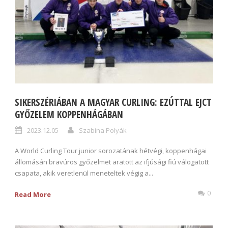
SIKERSZÉRIÁBAN A MAGYAR CURLING: EZÚTTAL EJCT
GYŐZELEM KOPPENHÁGÁBAN
2023.12.05
Szabina Polyák
A World Curling Tour junior sorozatának hétvégi, koppenhágai
állomásán bravúros győzelmet aratott az ifjúsági fiú válogatott
csapata, akik veretlenül meneteltek végig a...
0
Read More