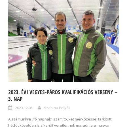
2023. ÉVI VEGYES-PÁROS KVALIFIKÁCIÓS VERSENY –
3. NAP
2023.12.05
Szabina Polyák
A számunkra „fő napnak” számító, két mérkőzéssel tarkított
hétfőt követően is sikerült veretlennek maradnia a magyar