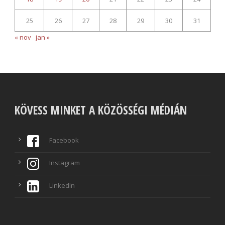
25
26
27
28
29
30
31
« nov
jan »
KÖVESS MINKET A KÖZÖSSÉGI MÉDIÁN
Facebook
Instagram
LinkedIn