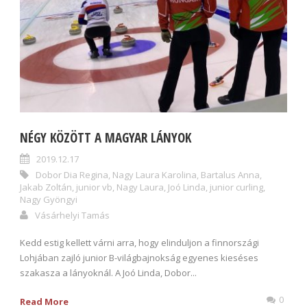
NÉGY KÖZÖTT A MAGYAR LÁNYOK
2019.12.17
Dobor Dia Regina
,
Nagy Laura Karolina
,
Bartalus Anna
,
Jakab Zoltán
,
junior vb
,
Nagy Laura
,
Joó Linda
,
junior curling
,
Nagy Gyöngyi
Vásárhelyi Tamás
Kedd estig kellett várni arra, hogy elinduljon a finnországi
Lohjában zajló junior B-világbajnokság egyenes kieséses
szakasza a lányoknál. A Joó Linda, Dobor...
0
Read More