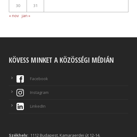
30
31
« nov
jan »
KÖVESS MINKET A KÖZÖSSÉGI MÉDIÁN
Facebook
Instagram
LinkedIn
Székhely:
1112 Budapest, Kamaraerdei út 12-14.