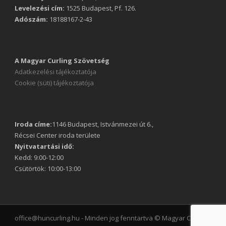
Levelezési cím:
1525 Budapest, Pf. 126.
Adószám:
18188167-2-43
A Magyar Curling Szövetség
Adatkezelési tájékoztatója
Cookie (süti) tájékoztatója
Iroda címe:
1146 Budapest, Istvánmezei út 6.,
Récsei Center iroda területe
Nyitvatartási idő:
Kedd: 9:00-12:00
Csütörtök: 10:00-13:00
office@huncurling.hu - Minden jog fenntartva © Magyar Curling