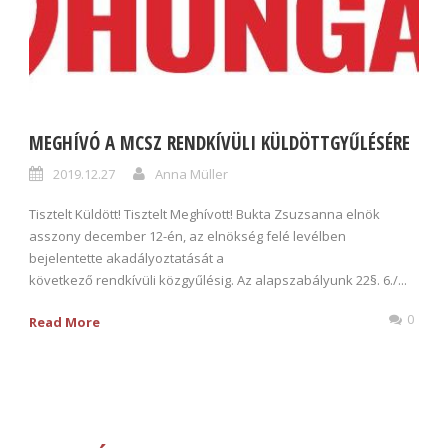
MEGHÍVÓ A MCSZ RENDKÍVÜLI KÜLDÖTTGYŰLÉSÉRE
2019.12.27
Anna Müller
Tisztelt Küldött! Tisztelt Meghívott! Bukta Zsuzsanna elnök
asszony december 12-én, az elnökség felé levélben
bejelentette akadályoztatását a
következő rendkívüli közgyűlésig. Az alapszabályunk 22§. 6./...
0
Read More