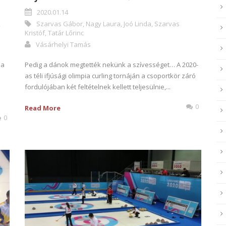
2020.01.14
,
Szarvas Gábor
,
Nagy Laura
,
Joó Linda
,
Szarvas
Kristóf
,
Tatár Lőrinc
Vásárhelyi Tamás
ia
Pedig a dánok megtették nekünk a szívességet… A 2020-
as téli ifjúsági olimpia curling tornáján a csoportkör záró
fordulójában két feltételnek kellett teljesülnie,...
0
Read More
0