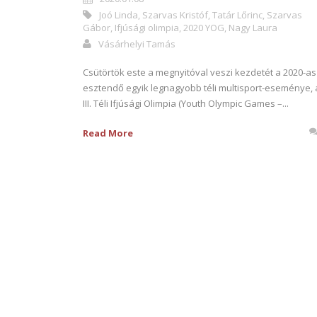
Joó Linda
,
Szarvas Kristóf
,
Tatár Lőrinc
,
Szarvas
Gábor
,
Ifjúsági olimpia
,
2020 YOG
,
Nagy Laura
Vásárhelyi Tamás
Csütörtök este a megnyitóval veszi kezdetét a 2020-as
esztendő egyik legnagyobb téli multisport-eseménye, 
III. Téli Ifjúsági Olimpia (Youth Olympic Games –...
Read More