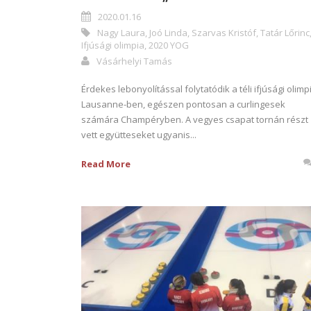
2020.01.16
Nagy Laura
,
Joó Linda
,
Szarvas Kristóf
,
Tatár Lőrinc
Ifjúsági olimpia
,
2020 YOG
Vásárhelyi Tamás
Érdekes lebonyolítással folytatódik a téli ifjúsági olimp
Lausanne-ben, egészen pontosan a curlingesek
számára Champéryben. A vegyes csapat tornán részt
vett együtteseket ugyanis...
Read More