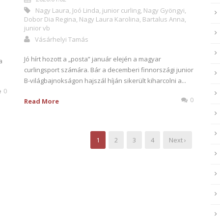
Nagy Laura
,
Joó Linda
,
junior curling
,
Nagy Gyöngyi
,
Dobor Dia Regina
,
Nagy Laura Karolina
,
Bartalus Anna
,
junior vb
Vásárhelyi Tamás
Jó hírt hozott a „posta” január elején a magyar
a
curlingsport számára. Bár a decemberi finnországi junior
B-világbajnokságon hajszál híján sikerült kiharcolni a...
0
0
Read More
1
2
3
4
Next ›