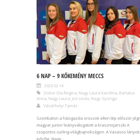
6 NAP – 9 KŐKEMÉNY MECCS
2020.02.14
Dobor Dia Regina
,
Nagy Laura Karolina
,
Bartalus
Anna
,
Nagy Laura
,
Joó Linda
,
Nagy Gyöngyi
Vásárhelyi Tamás
Szombaton a házigazda oroszok ellen lép először jégr
magyar junior leányválogatott a krasznojarszki A
csoportos curling-világbajnokságon. A Vasasos lányok
edzője, Nagy...