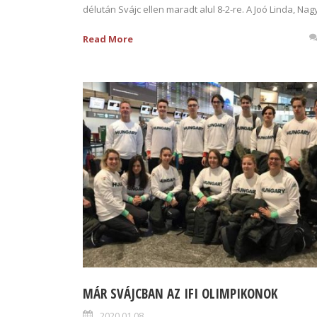
délután Svájc ellen maradt alul 8-2-re. A Joó Linda, Nagy
Read More
MÁR SVÁJCBAN AZ IFI OLIMPIKONOK
2020.01.08