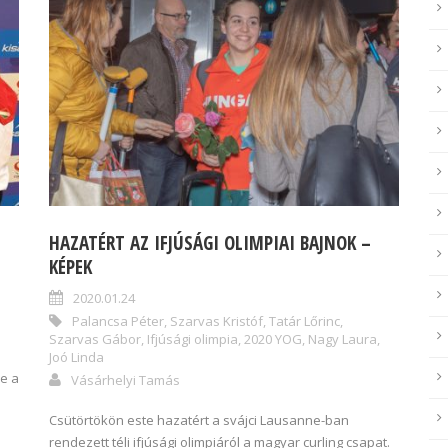
HAZATÉRT AZ IFJÚSÁGI OLIMPIAI BAJNOK –
KÉPEK
2020.01.24
Palancsa Péter
,
Szarvas Kristóf
,
Tatár Lőrinc
,
Szarvas Gábor
,
Ifjúsági olimpia
,
2020 YOG
,
Nagy Laura
,
Joó Linda
e a
Vásárhelyi Tamás
Csütörtökön este hazatért a svájci Lausanne-ban
rendezett téli ifjúsági olimpiáról a magyar curling csapat.