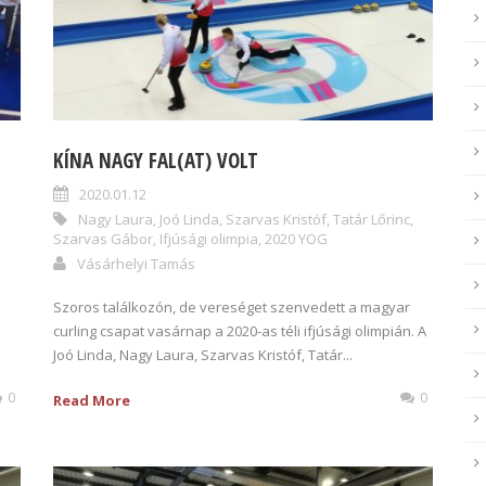
KÍNA NAGY FAL(AT) VOLT
2020.01.12
Nagy Laura
,
Joó Linda
,
Szarvas Kristóf
,
Tatár Lőrinc
,
Szarvas Gábor
,
Ifjúsági olimpia
,
2020 YOG
Vásárhelyi Tamás
Szoros találkozón, de vereséget szenvedett a magyar
curling csapat vasárnap a 2020-as téli ifjúsági olimpián. A
Joó Linda, Nagy Laura, Szarvas Kristóf, Tatár...
0
0
Read More