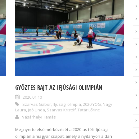
GYŐZTES RAJT AZ IFJÚSÁGI OLIMPIÁN
2020.01.10
,
Szarvas Gábor
,
Ifjúsági olimpia
,
2020 YOG
,
Nagy
Laura
,
Joó Linda
,
Szarvas Kristóf
,
Tatár Lőrinc
Vásárhelyi Tamás
Megnyerte első mérkőzését a 2020-as téli ifjúsági
olimpián a magyar csapat, amely a nyitányon a dán