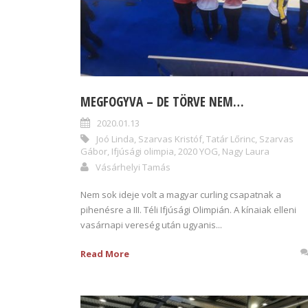
MEGFOGYVA – DE TÖRVE NEM…
2020.01.13
Joó Linda
,
Szarvas Kristóf
,
Tatár Lőrinc
,
Szarvas
Gábor
,
Ifjúsági olimpia
,
2020 YOG
,
Nagy Laura
Vásárhelyi Tamás
Nem sok ideje volt a magyar curling csapatnak a
pihenésre a III. Téli Ifjúsági Olimpián. A kínaiak elleni
vasárnapi vereség után ugyanis...
Read More