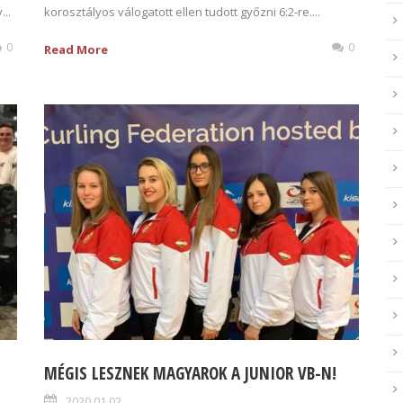
...
korosztályos válogatott ellen tudott győzni 6:2-re....
0
0
Read More
MÉGIS LESZNEK MAGYAROK A JUNIOR VB-N!
2020.01.02