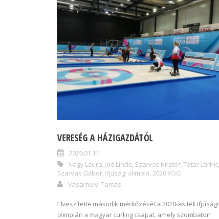
VERESÉG A HÁZIGAZDÁTÓL
2020.01.11
Nagy Laura
,
Joó Linda
,
Szarvas Kristóf
,
Tatár Lőrinc
Szarvas Gábor
,
Ifjúsági olimpia
,
2020 YOG
Vásárhelyi Tamás
Elveszítette második mérkőzését a 2020-as téli ifjúsági
olimpián a magyar curling csapat, amely szombaton