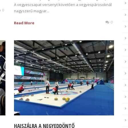
A vegyescsapat versenyt követően a vegyespárosoknál
0
nagyszerű magyar...
0
Read More
HAJSZÁLRA A NEGYEDDÖNTŐ