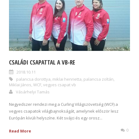
CSALÁDI CSAPATTAL A VB-RE
2018.10.11
palancsa dorottya
,
miklai henrietta
,
palancsa zoltán
,
Miklai János
,
WCF
,
vegyes csapat vb
Vásárhelyi Tamás
Negyedszer rendezi meg a Curling Világszövetség (WCF) a
vegyes csapatok világbajnokságát, amelynek először lesz
Európán kívüli helyszíne. Két svájci és egy orosz...
0
Read More