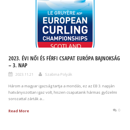
2023. ÉVI NŐI ÉS FÉRFI CSAPAT EURÓPA BAJNOKSÁG
– 3. NAP
2023.11.21
Szabina Polyák
Három a magyar igazság tartja a mondás, ez az EB 3. napján
hatványozottan igaz volt, hiszen csapataink hármas győzelmi
sorozattal zárták a...
0
Read More