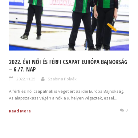
2022. ÉVI NŐI ÉS FÉRFI CSAPAT EURÓPA BAJNOKSÁG
– 6./7. NAP
2022.11.25
Szabina Polyák
A férfi és női csapatnak is véget ért az idei Európa Bajnokság.
Az alapszakasz végén a nők a 9. helyen végeztek, ezzel...
0
Read More