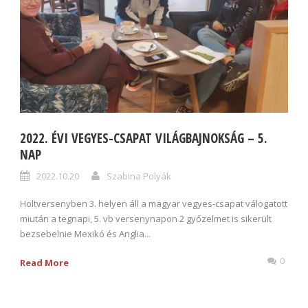
2022. ÉVI VEGYES-CSAPAT VILÁGBAJNOKSÁG – 5.
NAP
2022.10.20
Szabina Polyák
Holtversenyben 3. helyen áll a magyar vegyes-csapat válogatott
miután a tegnapi, 5. vb versenynapon 2 győzelmet is sikerült
bezsebelnie Mexikó és Anglia...
0
Read More