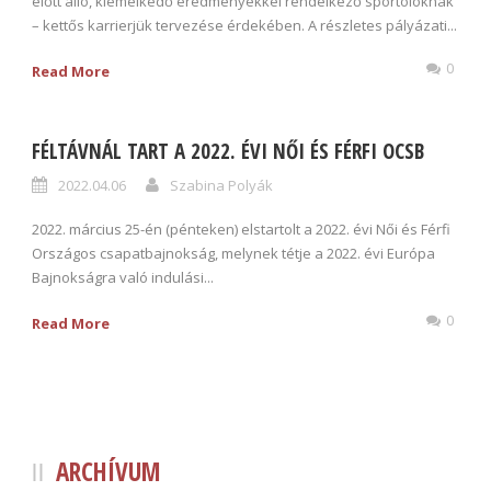
előtt álló, kiemelkedő eredményekkel rendelkező sportolóknak
– kettős karrierjük tervezése érdekében. A részletes pályázati...
0
Read More
FÉLTÁVNÁL TART A 2022. ÉVI NŐI ÉS FÉRFI OCSB
2022.04.06
Szabina Polyák
2022. március 25-én (pénteken) elstartolt a 2022. évi Női és Férfi
Országos csapatbajnokság, melynek tétje a 2022. évi Európa
Bajnokságra való indulási...
0
Read More
ARCHÍVUM