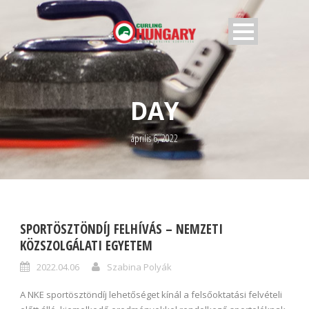
DAY
április 6, 2022
SPORTÖSZTÖNDÍJ FELHÍVÁS – NEMZETI
KÖZSZOLGÁLATI EGYETEM
2022.04.06
Szabina Polyák
A NKE sportösztöndíj lehetőséget kínál a felsőoktatási felvételi