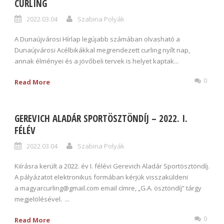
CURLING
2022.03.04
Szabina Polyák
A Dunaújvárosi Hírlap legújabb számában olvasható a
Dunaújvárosi Acélbikákkal megrendezett curling nyílt nap,
annak élményei és a jövőbeli tervek is helyet kaptak...
0
Read More
GEREVICH ALADÁR SPORTÖSZTÖNDÍJ – 2022. I.
FÉLÉV
2022.03.04
Szabina Polyák
Kiírásra került a 2022. év I. félévi Gerevich Aladár Sportösztöndíj.
A pályázatot elektronikus formában kérjük visszaküldeni
a magyarcurling@gmail.com email címre, „G.A. ösztöndíj” tárgy
megjelölésével. ...
0
Read More