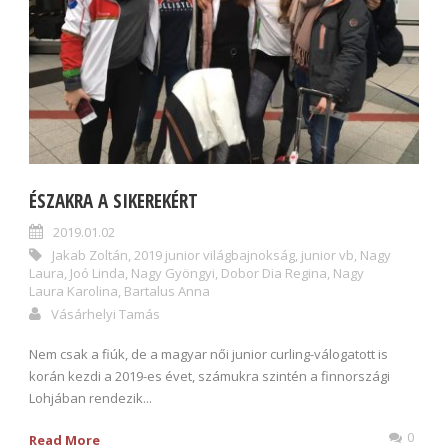
ÉSZAKRA A SIKEREKÉRT
2019.01.02
Jakab Zoltán
,
2019 junior világbajnokság
,
junior vb
,
Nagy
Laura
,
Joó Linda
,
Nagy Gyöngyi
,
Dobor Dia Regina
,
Nagy
Laura Karolina
,
Bartalus Anna
Vásárhelyi Tamás
Nem csak a fiúk, de a magyar női junior curling-válogatott is
korán kezdi a 2019-es évet, számukra szintén a finnországi
Lohjában rendezik...
0
Read More