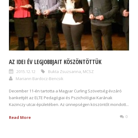
AZ IDEI ÉV LEGJOBBJAIT KÖSZÖNTÖTTÜK
2015.12.12
Bukta Zsuzsanna
,
MCSZ
Mariann Bardocz-Bencsik
December 11-én tartotta a Magyar Curling Szövetség évzáró
bankettjét az ELTE Pedagógiai és Pszichológiai Karának
Kazinczy utcai épületében. Az ünnepségen köszöntőt mondott...
0
Read More