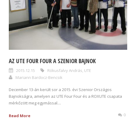
AZ UTE FOUR FOUR A SZENIOR BAJNOK
2015.12.15
Rókusfalvy András
,
UTE
Mariann Bardocz-Bencsik
December 13-án került sor a 2015. évi Szenior Országos
Bajnokságra, amelyen az UTE Four Four és a ROXUTE csapata
mérkőzött meg egymással....
0
Read More