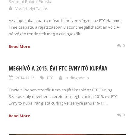
Szurmai-Palotai Piroska
Vásárhelyi Tamás
Az alapszakaszban a második helyen végzett az FTC Hammer
Time csapata, a rájátszásban viszont megállíthatatlan volt. A
hétvégén rendezték meg a curlingezők...
0
Read More
MEGHÍVÓ A 2015. ÉVI FTC ÉVNYITÓ KUPÁRA
2014.12.15
FTC
curlingadmin
Tisztelt Csapatvezetők! Kedves Játékosok! Az FTC Curling
Szakosztály nevében szeretettel meghívunk a 2015. évi FTC
Évnyitó Kupa, ranglista curling versenyre január 9-11....
0
Read More