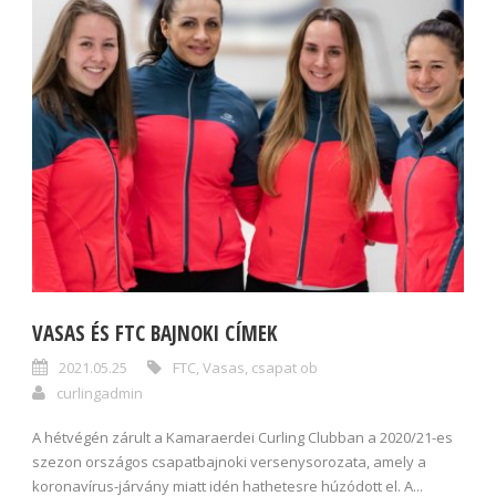
VASAS ÉS FTC BAJNOKI CÍMEK
2021.05.25
FTC
,
Vasas
,
csapat ob
curlingadmin
A hétvégén zárult a Kamaraerdei Curling Clubban a 2020/21-es
szezon országos csapatbajnoki versenysorozata, amely a
koronavírus-járvány miatt idén hathetesre húzódott el. A...