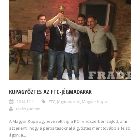
KUPAGYŐZTES AZ FTC-JÉGMADARAK
2014.11.11
FTC
,
Jégmadarak
,
Magyar Kupa
curlingadmin
A Magyar Kupa úgynevezett tripla KO rendszerben zajlott, ami
azt jelenti, hogy a párosításoknál a győztes ment tovább a felső
ágon, a...