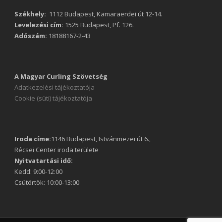
Székhely:
1112 Budapest, Kamaraerdei út 12-14.
Levelezési cím:
1525 Budapest, Pf. 126.
Adószám:
18188167-2-43
A Magyar Curling Szövetség
Adatkezelési tájékoztatója
Cookie (süti) tájékoztatója
Iroda címe:
1146 Budapest, Istvánmezei út 6.,
Récsei Center iroda területe
Nyitvatartási idő:
Kedd: 9:00-12:00
Csütörtök: 10:00-13:00