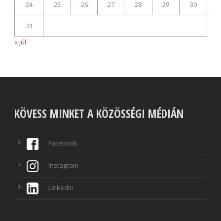
24
25
26
27
28
29
30
31
« júl
KÖVESS MINKET A KÖZÖSSÉGI MÉDIÁN
Facebook
Instagram
LinkedIn