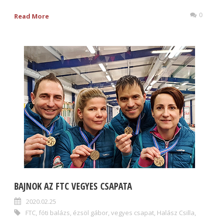
0
Read More
BAJNOK AZ FTC VEGYES CSAPATA
2020.02.25
FTC
,
fóti balázs
,
ézsöl gábor
,
vegyes csapat
,
Halász Csilla
,