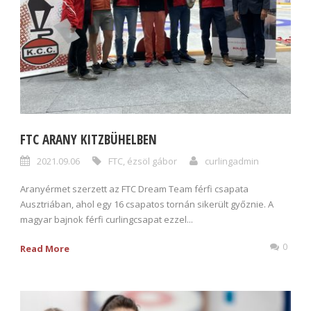
FTC ARANY KITZBÜHELBEN
2021.09.06
FTC
,
ézsöl gábor
curlingadmin
Aranyérmet szerzett az FTC Dream Team férfi csapata
Ausztriában, ahol egy 16 csapatos tornán sikerült győznie. A
magyar bajnok férfi curlingcsapat ezzel...
0
Read More