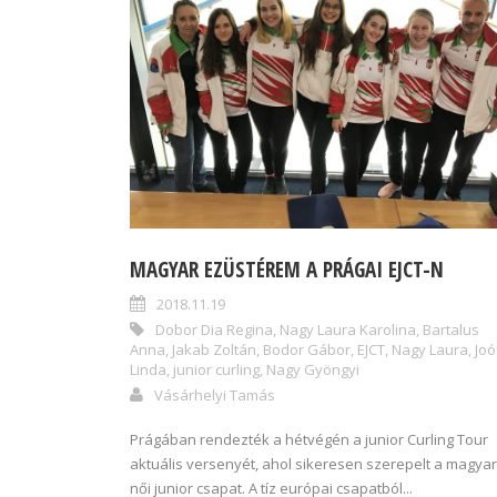
MAGYAR EZÜSTÉREM A PRÁGAI EJCT-N
2018.11.19
Dobor Dia Regina
,
Nagy Laura Karolina
,
Bartalus
Anna
,
Jakab Zoltán
,
Bodor Gábor
,
EJCT
,
Nagy Laura
,
Joó
Linda
,
junior curling
,
Nagy Gyöngyi
Vásárhelyi Tamás
Prágában rendezték a hétvégén a junior Curling Tour
aktuális versenyét, ahol sikeresen szerepelt a magyar
női junior csapat. A tíz európai csapatból...