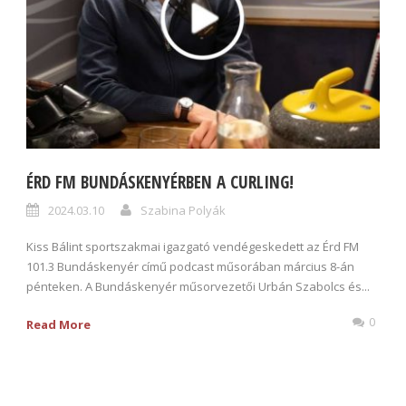
ÉRD FM BUNDÁSKENYÉRBEN A CURLING!
2024.03.10
Szabina Polyák
Kiss Bálint sportszakmai igazgató vendégeskedett az Érd FM
101.3 Bundáskenyér című podcast műsorában március 8-án
pénteken. A Bundáskenyér műsorvezetői Urbán Szabolcs és...
0
Read More