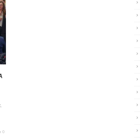
A
.
0