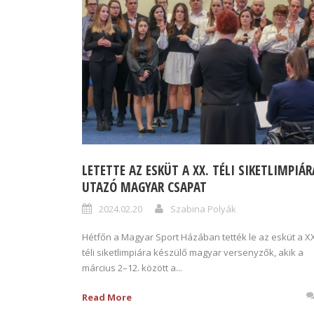
LETETTE AZ ESKÜT A XX. TÉLI SIKETLIMPIÁR
UTAZÓ MAGYAR CSAPAT
2024.02.20
Szabina Polyák
Hétfőn a Magyar Sport Házában tették le az esküt a XX
téli siketlimpiára készülő magyar versenyzők, akik a
március 2–12. között a...
Read More